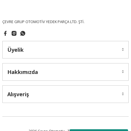
Ürün fiyatı diğer sitelerden daha pahalı.
Bu ürüne benzer farklı alternatifler olmalı.
ÇEVRE GRUP OTOMOTİV YEDEK PARÇA LTD. ŞTİ.
Üyelik
Gönder
Hakkımızda
Alışveriş