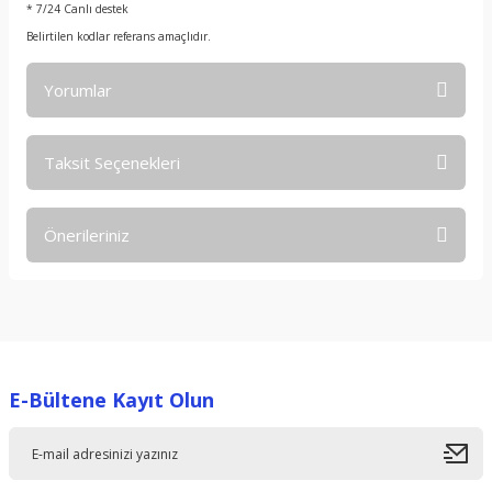
* 7/24 Canlı destek
Belirtilen kodlar referans amaçlıdır.
Yorumlar
Taksit Seçenekleri
Bu ürüne ilk yorumu siz yapın!
Önerileriniz
Yorum Yaz
Bu ürünün fiyat bilgisi, resim, ürün açıklamalarında ve diğer
konularda yetersiz gördüğünüz noktaları öneri formunu
kullanarak tarafımıza iletebilirsiniz.
Görüş ve önerileriniz için teşekkür ederiz.
E-Bültene Kayıt Olun
Ürün resmi kalitesiz, bozuk veya görüntülenemiyor.
Ürün açıklamasında eksik bilgiler bulunuyor.
Ürün bilgilerinde hatalar bulunuyor.