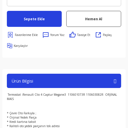
Sepete Ekle
Hemen Al
Yorum Yaz
Tavsiye Et
Paylaş
Karşılaştır
Ürün Bilgisi
Termostat -Renault Clio 4 Captur Megane3 110601073R 110603082R ORJİNAL
MAİS
* Çevre Oto Farkıyla ;
* Orjinal Yedek Parça
* Kredi kartına taksit
* Kaliteli oto yedek parçanın tek adresi