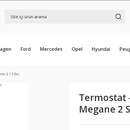
wagen
Ford
Mercedes
Opel
Hyundai
Peu
nic 2 1.5 Dci
Termostat 
Megane 2 Sc