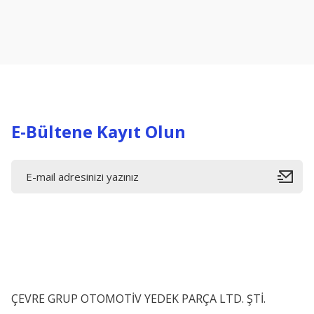
Ürün resmi kalitesiz, bozuk veya görüntülenemiyor.
Ürün açıklamasında eksik bilgiler bulunuyor.
Ürün bilgilerinde hatalar bulunuyor.
Ürün fiyatı diğer sitelerden daha pahalı.
Bu ürüne benzer farklı alternatifler olmalı.
E-Bültene Kayıt Olun
ÇEVRE GRUP OTOMOTİV YEDEK PARÇA LTD. ŞTİ.