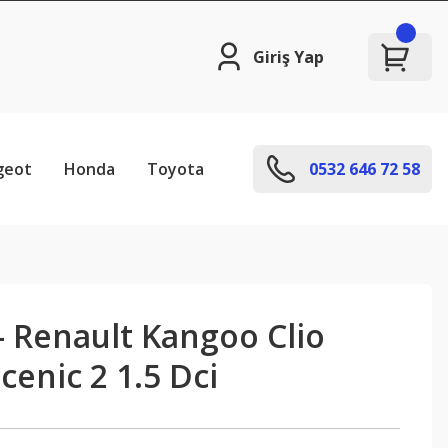
Giriş Yap
geot
Honda
Toyota
0532 646 72 58
- Renault Kangoo Clio
enic 2 1.5 Dci