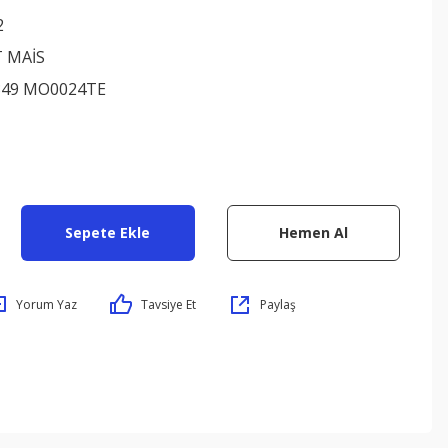
2
 MAİS
349 MO0024TE
Sepete Ekle
Hemen Al
Yorum Yaz
Tavsiye Et
Paylaş