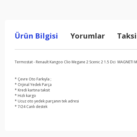
Ürün Bilgisi
Yorumlar
Taksi
Termostat - Renault Kangoo Clio Megane 2 Scenic 2 1.5 Dci MAGNETI 
* Çevre Oto Farkıyla ;
* Orjinal Yedek Parça
* Kredi kartına taksit
* Hızlı kargo
* Ucuz oto yedek parçanın tek adresi
* 7/24 Canlı destek
Bu ürünün fiyat bilgisi, resim, ürün açıklamalarında ve diğer konul
Görüş ve önerileriniz için teşekkür ederiz.