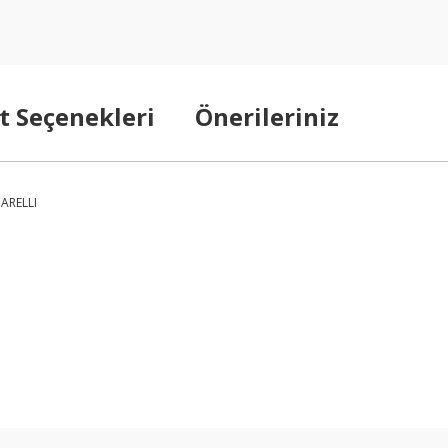
t Seçenekleri
Önerileriniz
MARELLI
arda yetersiz gördüğünüz noktaları öneri formunu kullanarak tarafımıza ilet
Bu ürüne ilk yorumu siz yapın!