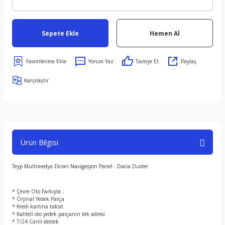
Sepete Ekle
Hemen Al
Yorum Yaz
Tavsiye Et
Paylaş
Karşılaştır
Ürün Bilgisi
Teyp Multimedya Ekran Navigasyon Panel - Dacia Duster
* Çevre Oto Farkıyla ;
* Orjinal Yedek Parça
* Kredi kartına taksit
* Kaliteli oto yedek parçanın tek adresi
* 7/24 Canlı destek