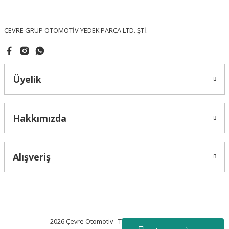
Bu ürüne benzer farklı alternatifler olmalı.
ÇEVRE GRUP OTOMOTİV YEDEK PARÇA LTD. ŞTİ.
Üyelik
Gönder
Hakkımızda
Alışveriş
2026 Çevre Otomotiv - Tüm Hakları Saklıdır.