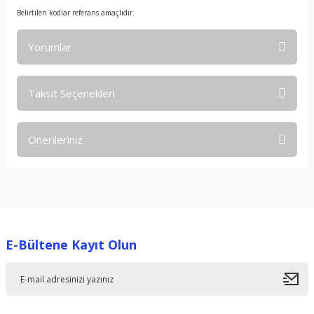
Belirtilen kodlar referans amaçlıdır.
Yorumlar
Taksit Seçenekleri
Bu ürüne ilk yorumu siz yapın!
Önerileriniz
Yorum Yaz
Bu ürünün fiyat bilgisi, resim, ürün açıklamalarında ve diğer
konularda yetersiz gördüğünüz noktaları öneri formunu
kullanarak tarafımıza iletebilirsiniz.
Görüş ve önerileriniz için teşekkür ederiz.
E-Bültene Kayıt Olun
Ürün resmi kalitesiz, bozuk veya görüntülenemiyor.
Ürün açıklamasında eksik bilgiler bulunuyor.
Ürün bilgilerinde hatalar bulunuyor.
Ürün fiyatı diğer sitelerden daha pahalı.