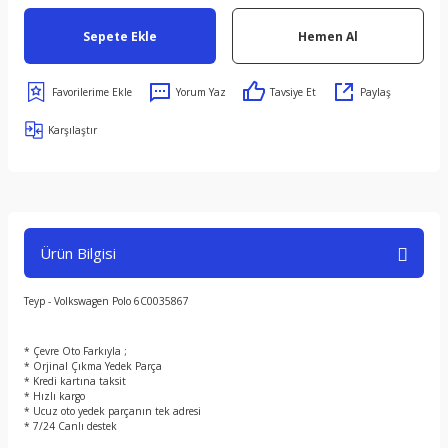
Sepete Ekle
Hemen Al
Yorum Yaz
Tavsiye Et
Paylaş
Karşılaştır
Ürün Bilgisi
Teyp - Volkswagen Polo 6C0035867
* Çevre Oto Farkıyla ;
* Orjinal Çıkma Yedek Parça
* Kredi kartına taksit
* Hızlı kargo
* Ucuz oto yedek parçanın tek adresi
* 7/24 Canlı destek