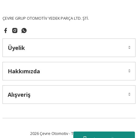
Bu ürüne benzer farklı alternatifler olmalı.
ÇEVRE GRUP OTOMOTİV YEDEK PARÇA LTD. ŞTİ.
Üyelik
Gönder
Hakkımızda
Alışveriş
2026 Çevre Otomotiv - Tüm Hakları Saklıdır.