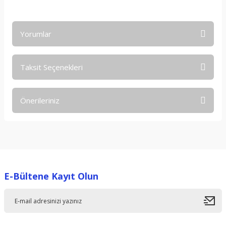
Yorumlar
Taksit Seçenekleri
Bu ürüne ilk yorumu siz yapın!
Önerileriniz
Yorum Yaz
Bu ürünün fiyat bilgisi, resim, ürün açıklamalarında ve diğer
konularda yetersiz gördüğünüz noktaları öneri formunu
kullanarak tarafımıza iletebilirsiniz.
Görüş ve önerileriniz için teşekkür ederiz.
E-Bültene Kayıt Olun
Ürün resmi kalitesiz, bozuk veya görüntülenemiyor.
Ürün açıklamasında eksik bilgiler bulunuyor.
Ürün bilgilerinde hatalar bulunuyor.
Ürün fiyatı diğer sitelerden daha pahalı.