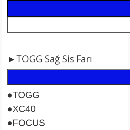
t
►TOGG
Sağ Sis Farı
●TOGG
●XC40
●FOCUS