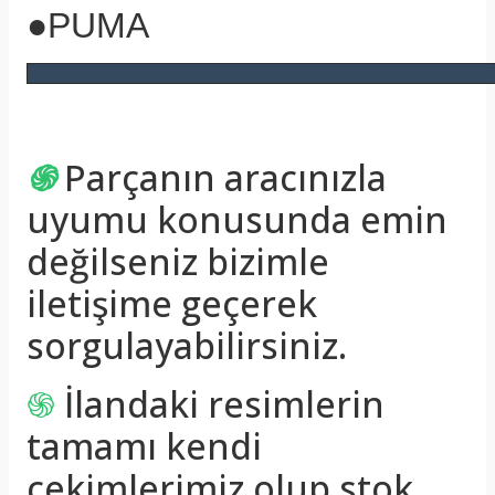
●PUMA
֍
Parçanın aracınızla
uyumu konusunda emin
değilseniz bizimle
iletişime geçerek
sorgulayabilirsiniz.
֍
İlandaki resimlerin
tamamı kendi
çekimlerimiz olup stok