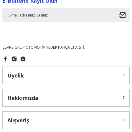
E-Bültene Kayıt Olun
Ürün resmi kalitesiz, bozuk veya görüntülenemiyor.
Ürün açıklamasında eksik bilgiler bulunuyor.
Ürün bilgilerinde hatalar bulunuyor.
Ürün fiyatı diğer sitelerden daha pahalı.
Bu ürüne benzer farklı alternatifler olmalı.
ÇEVRE GRUP OTOMOTİV YEDEK PARÇA LTD. ŞTİ.
Üyelik
Gönder
Hakkımızda
Alışveriş