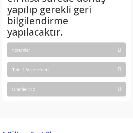
yapılıp gerekli geri
bilgilendirme
yapılacaktır.
Yorumlar
Taksit Seçenekleri
Bu ürüne ilk yorumu siz yapın!
Önerileriniz
Yorum Yaz
Bu ürünün fiyat bilgisi, resim, ürün açıklamalarında ve diğer
konularda yetersiz gördüğünüz noktaları öneri formunu
kullanarak tarafımıza iletebilirsiniz.
Görüş ve önerileriniz için teşekkür ederiz.