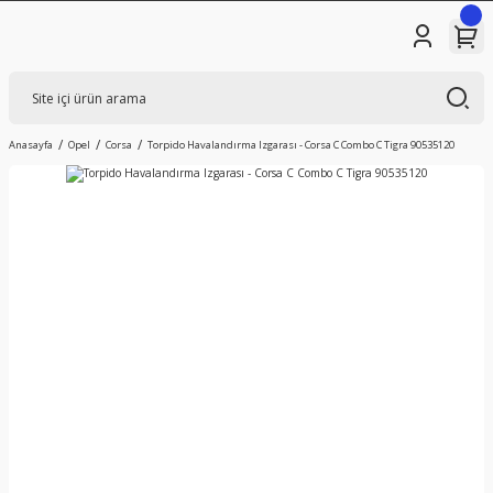
Anasayfa
Opel
Corsa
Torpido Havalandırma Izgarası - Corsa C Combo C Tigra 90535120