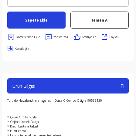
Sepete Ekle
Hemen Al
Yorum Yaz
Tavsiye Et
Paylaş
Karşılaştır
Ürün Bilgisi
Torpido Havalandırma Izgarası - Corsa C Combo C tigra 90535120
* Çevre Oto Farkıyla ;
* Orjinal Yedek Parça
* Kredi kartına taksit
* Hızlı kargo
* Ucuz oto yedek parçanın tek adresi