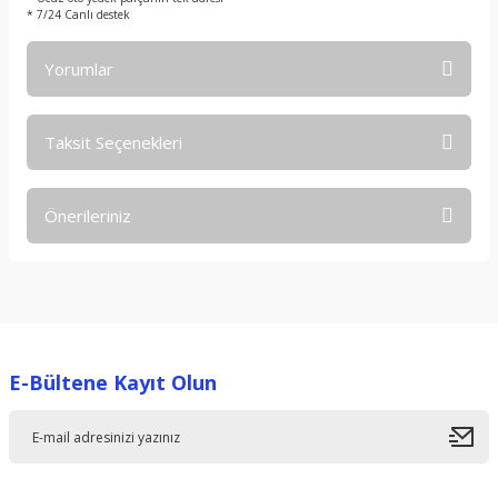
* 7/24 Canlı destek
Yorumlar
Taksit Seçenekleri
Bu ürüne ilk yorumu siz yapın!
Önerileriniz
Yorum Yaz
Bu ürünün fiyat bilgisi, resim, ürün açıklamalarında ve diğer
konularda yetersiz gördüğünüz noktaları öneri formunu
kullanarak tarafımıza iletebilirsiniz.
Görüş ve önerileriniz için teşekkür ederiz.
E-Bültene Kayıt Olun
Ürün resmi kalitesiz, bozuk veya görüntülenemiyor.
Ürün açıklamasında eksik bilgiler bulunuyor.
Ürün bilgilerinde hatalar bulunuyor.
Ürün fiyatı diğer sitelerden daha pahalı.