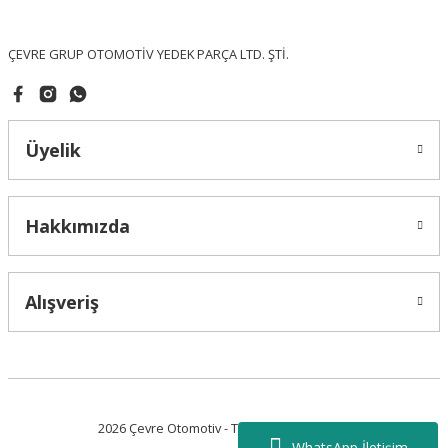
Bu ürüne benzer farklı alternatifler olmalı.
ÇEVRE GRUP OTOMOTİV YEDEK PARÇA LTD. ŞTİ.
Üyelik
Gönder
Hakkımızda
Alışveriş
2026 Çevre Otomotiv - Tüm Hakları Saklıdır.
WhatsApp İletişim