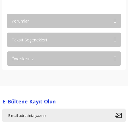
Yorumlar
Taksit Seçenekleri
Bu ürüne ilk yorumu siz yapın!
Önerileriniz
Yorum Yaz
Bu ürünün fiyat bilgisi, resim, ürün açıklamalarında ve diğer
konularda yetersiz gördüğünüz noktaları öneri formunu
kullanarak tarafımıza iletebilirsiniz.
Görüş ve önerileriniz için teşekkür ederiz.
E-Bültene Kayıt Olun
Ürün resmi kalitesiz, bozuk veya görüntülenemiyor.
Ürün açıklamasında eksik bilgiler bulunuyor.
Ürün bilgilerinde hatalar bulunuyor.
Ürün fiyatı diğer sitelerden daha pahalı.