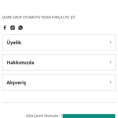
Bu ürüne benzer farklı alternatifler olmalı.
ÇEVRE GRUP OTOMOTİV YEDEK PARÇA LTD. ŞTİ.
Üyelik
Gönder
Hakkımızda
Alışveriş
2026 Çevre Otomotiv - Tüm Hakları Saklıdır.