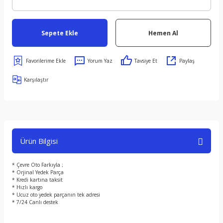
Sepete Ekle
Hemen Al
Yorum Yaz
Tavsiye Et
Paylaş
Karşılaştır
Ürün Bilgisi
* Çevre Oto Farkıyla ;
* Orjinal Yedek Parça
* Kredi kartına taksit
* Hızlı kargo
* Ucuz oto yedek parçanın tek adresi
* 7/24 Canlı destek