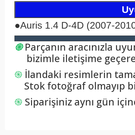
Uy
●
Auris 1.4 D-4D (2007-201
֍
Parçanın aracınızla uy
bizimle iletişime geçerek
֍
İlandaki resimlerin tam
Stok fotoğraf olmayıp bi
֍
Siparişiniz aynı gün içi
Bu ürünün fiyat bilgisi, resim, ürün açıklamalarında ve diğer konul
Görüş ve önerileriniz için teşekkür ederiz.