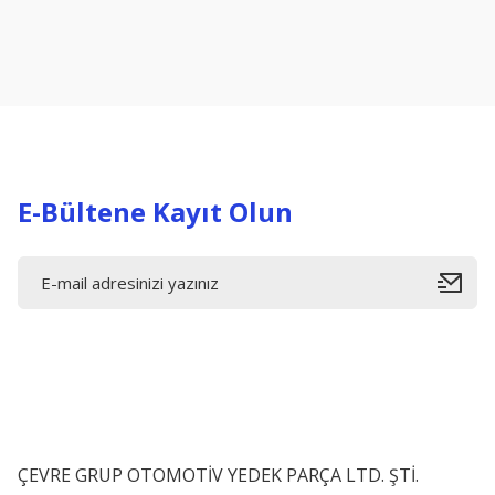
Ürün resmi kalitesiz, bozuk veya görüntülenemiyor.
Ürün açıklamasında eksik bilgiler bulunuyor.
Ürün bilgilerinde hatalar bulunuyor.
Ürün fiyatı diğer sitelerden daha pahalı.
Bu ürüne benzer farklı alternatifler olmalı.
E-Bültene Kayıt Olun
ÇEVRE GRUP OTOMOTİV YEDEK PARÇA LTD. ŞTİ.