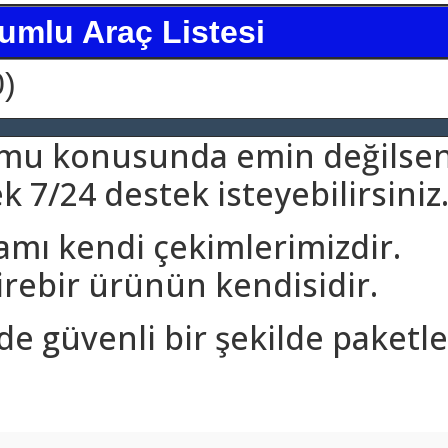
umlu Araç Listesi
0)
umu konusunda emin değilsen
 7/24 destek isteyebilirsiniz
amı kendi çekimlerimizdir.
rebir ürünün kendisidir.
nde güvenli bir şekilde paketle
arda yetersiz gördüğünüz noktaları öneri formunu kullanarak tarafımıza ilet
Bu ürüne ilk yorumu siz yapın!