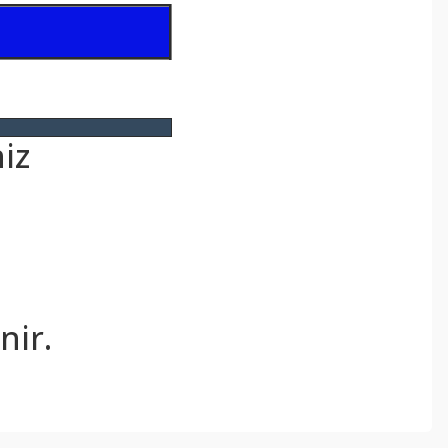
iz
.
nir.
ebilirsiniz.