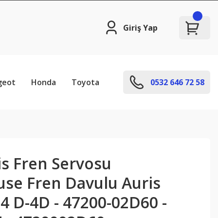
Giriş Yap
geot
Honda
Toyota
0532 646 72 58
is Fren Servosu
se Fren Davulu Auris
4 D-4D - 47200-02D60 -