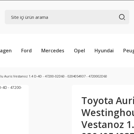
wagen
Ford
Mercedes
Opel
Hyundai
Peu
u Auris Vestanoz 1.4 D-4D - 47200-02D60 - 0204054937 - 4720002D60
Toyota Aur
Westinghou
Vestanoz 1.