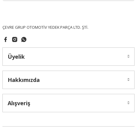
Ürün fiyatı diğer sitelerden daha pahalı.
Bu ürüne benzer farklı alternatifler olmalı.
ÇEVRE GRUP OTOMOTİV YEDEK PARÇA LTD. ŞTİ.
Üyelik
Gönder
Hakkımızda
Alışveriş