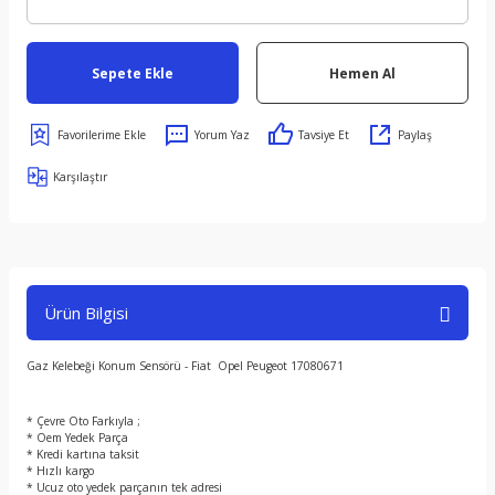
Sepete Ekle
Hemen Al
Yorum Yaz
Tavsiye Et
Paylaş
Karşılaştır
Ürün Bilgisi
Gaz Kelebeği Konum Sensörü - Fiat Opel Peugeot 17080671
* Çevre Oto Farkıyla ;
* Oem Yedek Parça
* Kredi kartına taksit
* Hızlı kargo
* Ucuz oto yedek parçanın tek adresi