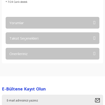
* 7/24 Canlı destek
Yorumlar
Taksit Seçenekleri
Bu ürüne ilk yorumu siz yapın!
Önerileriniz
Yorum Yaz
Bu ürünün fiyat bilgisi, resim, ürün açıklamalarında ve diğer
konularda yetersiz gördüğünüz noktaları öneri formunu
kullanarak tarafımıza iletebilirsiniz.
Görüş ve önerileriniz için teşekkür ederiz.
E-Bültene Kayıt Olun
Ürün resmi kalitesiz, bozuk veya görüntülenemiyor.
Ürün açıklamasında eksik bilgiler bulunuyor.
Ürün bilgilerinde hatalar bulunuyor.