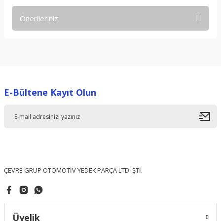
Önerileriniz
Yorum Yaz
Bu ürünün fiyat bilgisi, resim, ürün açıklamalarında ve diğer
konularda yetersiz gördüğünüz noktaları öneri formunu
kullanarak tarafımıza iletebilirsiniz.
Görüş ve önerileriniz için teşekkür ederiz.
E-Bültene Kayıt Olun
Ürün resmi kalitesiz, bozuk veya görüntülenemiyor.
Ürün açıklamasında eksik bilgiler bulunuyor.
Ürün bilgilerinde hatalar bulunuyor.
Ürün fiyatı diğer sitelerden daha pahalı.
Bu ürüne benzer farklı alternatifler olmalı.
ÇEVRE GRUP OTOMOTİV YEDEK PARÇA LTD. ŞTİ.
Üyelik
Gönder