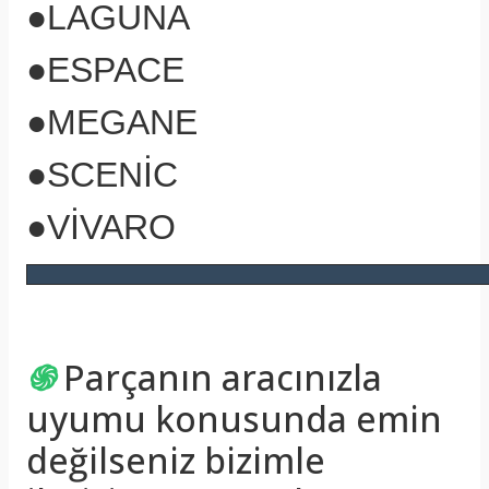
●LAGUNA
●ESPACE
●MEGANE
●SCENİC
●VİVARO
֍
Parçanın aracınızla
uyumu konusunda emin
değilseniz bizimle