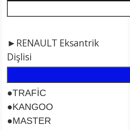
►RENAULT Eksantrik
Dişlisi
●TRAFİC
●KANGOO
●MASTER