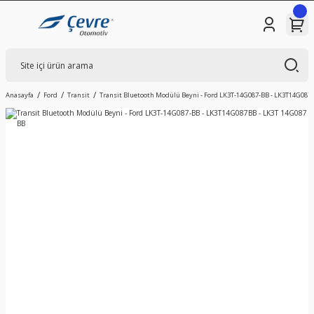
Anasayfa
Ford
Transit
Transit Bluetooth Modülü Beyni - Ford LK3T-14G087-BB - LK3T14G087