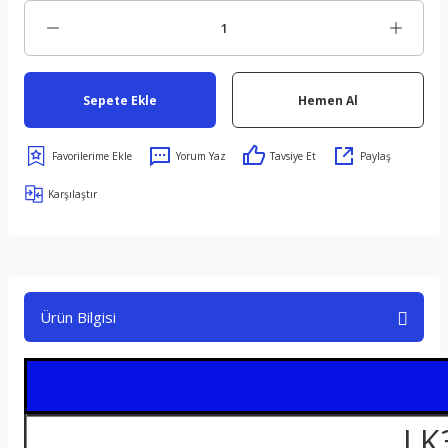
Sepete Ekle
Hemen Al
Yorum Yaz
Tavsiye Et
Paylaş
Karşılaştır
Ürün Bilgisi
LK