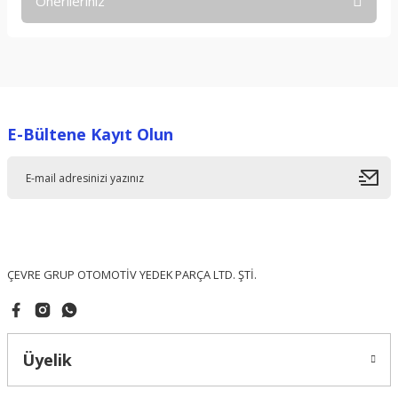
Önerileriniz
Yorum Yaz
Bu ürünün fiyat bilgisi, resim, ürün açıklamalarında ve diğer
konularda yetersiz gördüğünüz noktaları öneri formunu
kullanarak tarafımıza iletebilirsiniz.
Görüş ve önerileriniz için teşekkür ederiz.
E-Bültene Kayıt Olun
Ürün resmi kalitesiz, bozuk veya görüntülenemiyor.
Ürün açıklamasında eksik bilgiler bulunuyor.
Ürün bilgilerinde hatalar bulunuyor.
Ürün fiyatı diğer sitelerden daha pahalı.
Bu ürüne benzer farklı alternatifler olmalı.
ÇEVRE GRUP OTOMOTİV YEDEK PARÇA LTD. ŞTİ.
Üyelik
Gönder