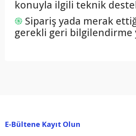
konuyla ilgili teknik destek
֍
Sipariş yada merak ettiğ
gerekli geri bilgilendirme 
Bu ürünün fiyat bilgisi, resim, ürün açıklamalarında ve diğer konul
Görüş ve önerileriniz için teşekkür ederiz.
Ürün resmi kalitesiz, bozuk veya görüntülenemiyor.
Ürün açıklamasında eksik bilgiler bulunuyor.
Ürün bilgilerinde hatalar bulunuyor.
Ürün fiyatı diğer sitelerden daha pahalı.
Bu ürüne benzer farklı alternatifler olmalı.
E-Bültene Kayıt Olun