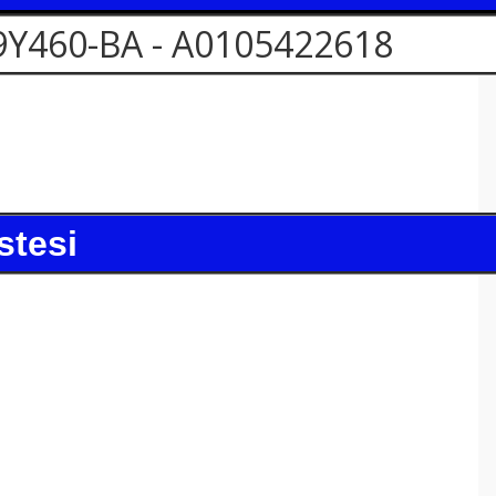
9Y460-BA - A0105422618
stesi