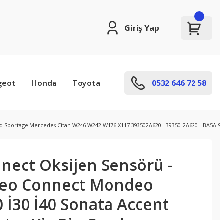
Giriş Yap
geot
Honda
Toyota
0532 646 72 58
eed Sportage Mercedes Citan W246 W242 W176 X117 393502A620 - 39350-2A620 - BA5A-
nect Oksijen Sensörü -
neo Connect Mondeo
 İ30 İ40 Sonata Accent