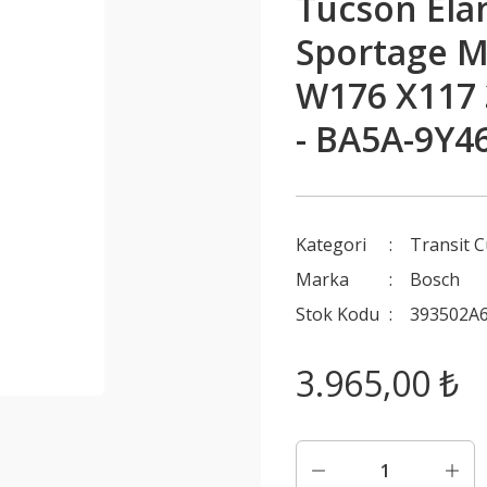
Tucson Elan
Sportage M
W176 X117 
- BA5A-9Y4
Kategori
Transit 
Marka
Bosch
Stok Kodu
393502A
3.965,00 ₺