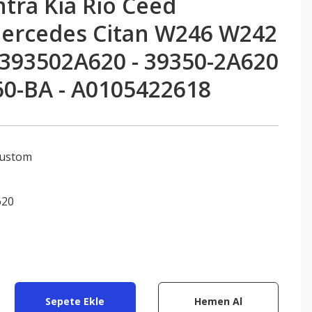
tra Kia Rio Ceed
ercedes Citan W246 W242
393502A620 - 39350-2A620
60-BA - A0105422618
Custom
620
Sepete Ekle
Hemen Al