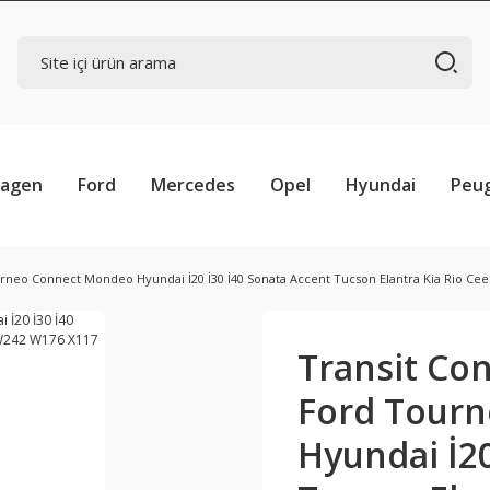
wagen
Ford
Mercedes
Opel
Hyundai
Peu
urneo Connect Mondeo Hyundai İ20 İ30 İ40 Sonata Accent Tucson Elantra Kia Rio C
Transit Con
Ford Tour
Hyundai İ20