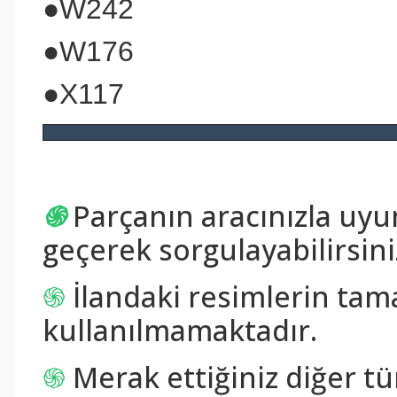
●W242
●W176
●X117
֍
Parçanın aracınızla uy
geçerek sorgulayabilirsini
֍
İlandaki resimlerin tam
kullanılmamaktadır.
֍
Merak ettiğiniz diğer tü