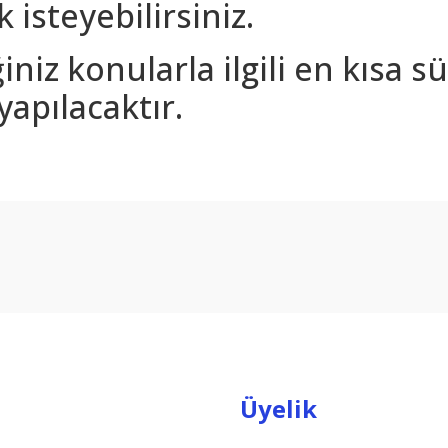
 isteyebilirsiniz.
iniz konularla ilgili en kısa 
yapılacaktır.
arda yetersiz gördüğünüz noktaları öneri formunu kullanarak tarafımıza ilet
Bu ürüne ilk yorumu siz yapın!
Yorum Yaz
Üyelik