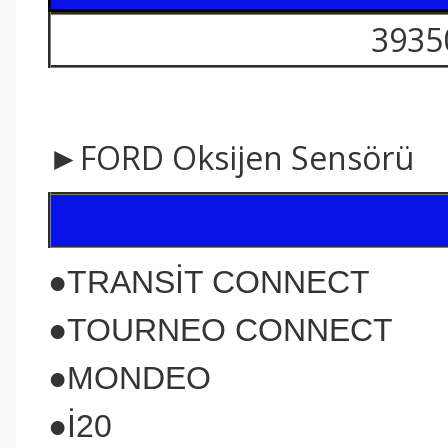
3935
►FORD Oksijen Sensörü
●TRANSİT CONNECT
●TOURNEO CONNECT
●MONDEO
●İ20