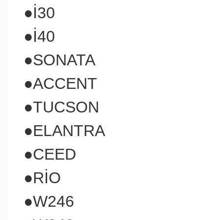
●İ30
●İ40
●SONATA
●ACCENT
●TUCSON
●ELANTRA
●CEED
●RİO
●W246