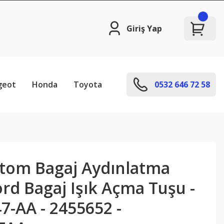
Giriş Yap
geot
Honda
Toyota
0532 646 72 58
stom Bagaj Aydınlatma
rd Bagaj Işık Açma Tuşu -
7-AA - 2455652 -