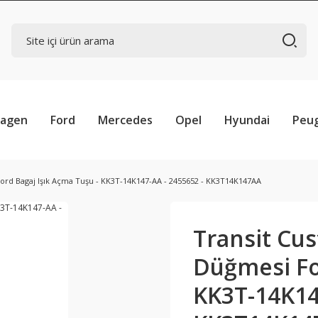
wagen
Ford
Mercedes
Opel
Hyundai
Peu
ord Bagaj Işık Açma Tuşu - KK3T-14K147-AA - 2455652 - KK3T14K147AA
Transit Cu
Düğmesi Fo
KK3T-14K14