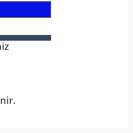
iz
.
nir.
ebilirsiniz.