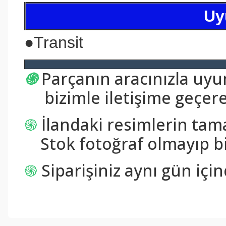
Uy
●
Transit
֍
Parçanın aracınızla uy
bizimle iletişime geçerek
֍
İlandaki resimlerin tam
Stok fotoğraf olmayıp bi
֍
Siparişiniz aynı gün içi
Bu ürünün fiyat bilgisi, resim, ürün açıklamalarında ve diğer konul
Görüş ve önerileriniz için teşekkür ederiz.