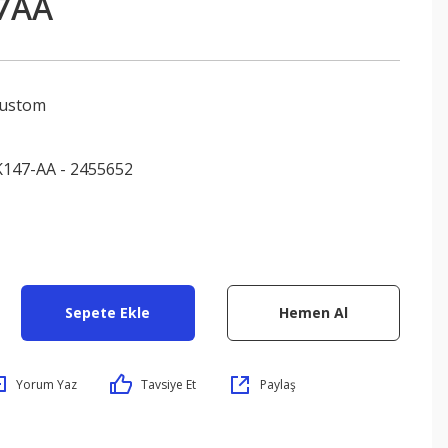
7AA
Custom
147-AA - 2455652
Sepete Ekle
Hemen Al
Yorum Yaz
Tavsiye Et
Paylaş