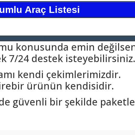
umlu Araç Listesi
umu konusunda emin değilsen
 7/24 destek isteyebilirsiniz
amı kendi çekimlerimizdir.
rebir ürünün kendisidir.
nde güvenli bir şekilde paketle
arda yetersiz gördüğünüz noktaları öneri formunu kullanarak tarafımıza ilet
Bu ürüne ilk yorumu siz yapın!