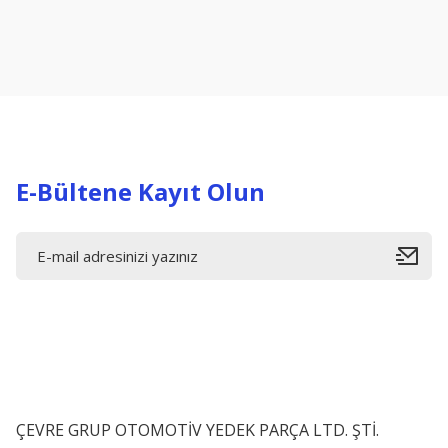
Ürün resmi kalitesiz, bozuk veya görüntülenemiyor.
Ürün açıklamasında eksik bilgiler bulunuyor.
Ürün bilgilerinde hatalar bulunuyor.
Ürün fiyatı diğer sitelerden daha pahalı.
Bu ürüne benzer farklı alternatifler olmalı.
E-Bültene Kayıt Olun
ÇEVRE GRUP OTOMOTİV YEDEK PARÇA LTD. ŞTİ.