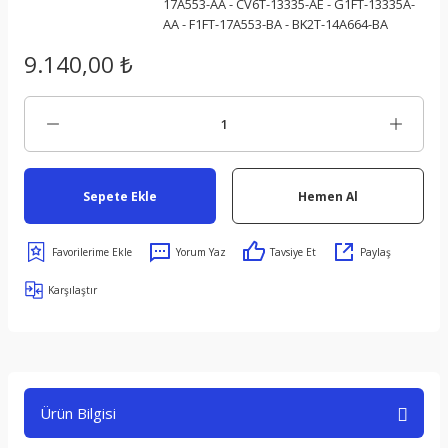
17A553-AA - CV6T-13335-AE - G1FT-13335A-
AA - F1FT-17A553-BA - BK2T-14A664-BA
9.140,00 ₺
Sepete Ekle
Hemen Al
Yorum Yaz
Tavsiye Et
Paylaş
Karşılaştır
Ürün Bilgisi