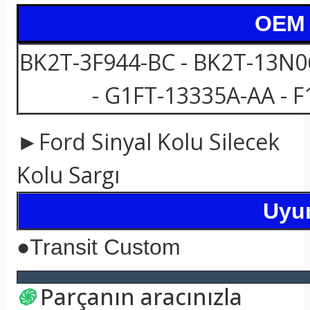
OEM /
BK2T-3F944-BC - BK2T-13N06
- G1FT-13335A-AA - 
►Ford Sinyal Kolu Silecek
Kolu Sargı
Uyum
●Transit Custom
֍
Parçanın aracınızla