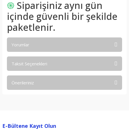
֍
Siparişiniz aynı gün
içinde güvenli bir şekilde
paketlenir.
Yorumlar
Taksit Seçenekleri
Bu ürüne ilk yorumu siz yapın!
Önerileriniz
Yorum Yaz
Bu ürünün fiyat bilgisi, resim, ürün açıklamalarında ve diğer
konularda yetersiz gördüğünüz noktaları öneri formunu
kullanarak tarafımıza iletebilirsiniz.
Görüş ve önerileriniz için teşekkür ederiz.
E-Bültene Kayıt Olun
Ürün resmi kalitesiz, bozuk veya görüntülenemiyor.