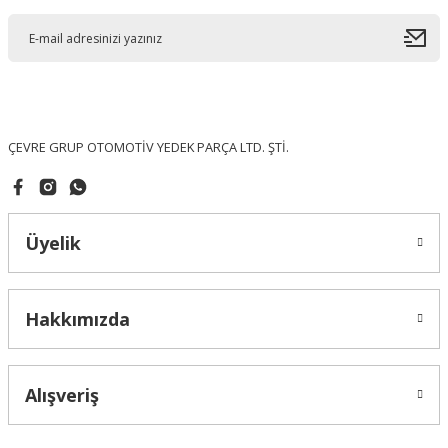
Ürün açıklamasında eksik bilgiler bulunuyor.
Ürün bilgilerinde hatalar bulunuyor.
Ürün fiyatı diğer sitelerden daha pahalı.
Bu ürüne benzer farklı alternatifler olmalı.
ÇEVRE GRUP OTOMOTİV YEDEK PARÇA LTD. ŞTİ.
Üyelik
Gönder
Hakkımızda
Alışveriş