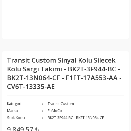
Transit Custom Sinyal Kolu Silecek
Kolu Sargı Takımı - BK2T-3F944-BC -
BK2T-13N064-CF - F1FT-17A553-AA -
CV6T-13335-AE
Kategori
Transit Custom
Marka
FoMoCo
Stok Kodu
BK2T-3F944-BC - BK2T-13N064-CF
9.849,57 ₺