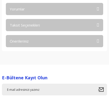
Yorumlar
Taksit Seçenekleri
Bu ürüne ilk yorumu siz yapın!
Önerileriniz
Yorum Yaz
Bu ürünün fiyat bilgisi, resim, ürün açıklamalarında ve diğer
konularda yetersiz gördüğünüz noktaları öneri formunu
kullanarak tarafımıza iletebilirsiniz.
Görüş ve önerileriniz için teşekkür ederiz.
E-Bültene Kayıt Olun
Ürün resmi kalitesiz, bozuk veya görüntülenemiyor.
Ürün açıklamasında eksik bilgiler bulunuyor.
Ürün bilgilerinde hatalar bulunuyor.
Ürün fiyatı diğer sitelerden daha pahalı.
Bu ürüne benzer farklı alternatifler olmalı.