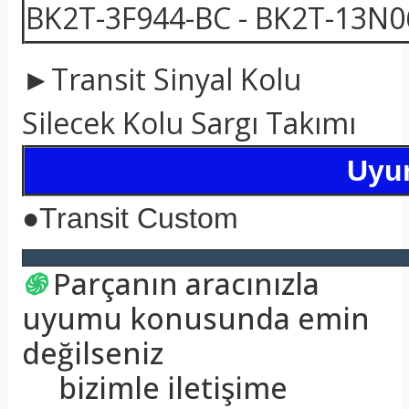
BK2T-3F944-BC - BK2T-13N06
►Transit Sinyal Kolu
Silecek Kolu Sargı Takımı
Uyum
●Transit Custom
֍
Parçanın aracınızla
uyumu konusunda emin
değilseniz
bizimle iletişime