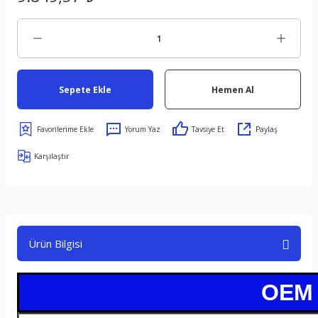
Sepete Ekle
Hemen Al
Yorum Yaz
Tavsiye Et
Paylaş
Karşılaştır
Ürün Bilgisi
OEM /