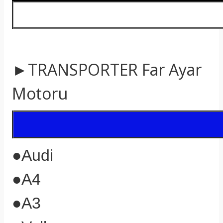
►TRANSPORTER Far Ayar
Motoru
●
Audi
●
A4
●
A3