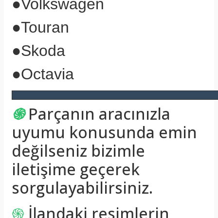
●
Volkswagen
●
Touran
●
Skoda
●
Octavia
֍
Parçanın aracınızla
uyumu konusunda emin
değilseniz bizimle
iletişime geçerek
sorgulayabilirsiniz.
֍
İlandaki resimlerin