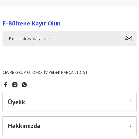
kullanarak tarafımıza iletebilirsiniz.
Görüş ve önerileriniz için teşekkür ederiz.
E-Bültene Kayıt Olun
Ürün resmi kalitesiz, bozuk veya görüntülenemiyor.
Ürün açıklamasında eksik bilgiler bulunuyor.
Ürün bilgilerinde hatalar bulunuyor.
Ürün fiyatı diğer sitelerden daha pahalı.
Bu ürüne benzer farklı alternatifler olmalı.
ÇEVRE GRUP OTOMOTİV YEDEK PARÇA LTD. ŞTİ.
Üyelik
Gönder
Hakkımızda