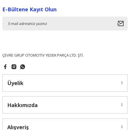
E-Bültene Kayıt Olun
Ürün resmi kalitesiz, bozuk veya görüntülenemiyor.
Ürün açıklamasında eksik bilgiler bulunuyor.
Ürün bilgilerinde hatalar bulunuyor.
Ürün fiyatı diğer sitelerden daha pahalı.
Bu ürüne benzer farklı alternatifler olmalı.
ÇEVRE GRUP OTOMOTİV YEDEK PARÇA LTD. ŞTİ.
Üyelik
Gönder
Hakkımızda
Alışveriş