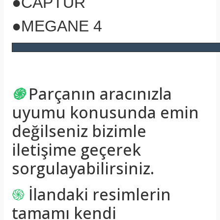
●CAPTUR
●MEGANE 4
֍
Parçanın aracınızla
uyumu konusunda emin
değilseniz bizimle
iletişime geçerek
sorgulayabilirsiniz.
֍
İlandaki resimlerin
tamamı kendi