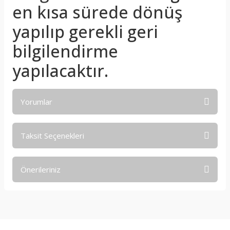
en kısa sürede dönüş
yapılıp gerekli geri
bilgilendirme
yapılacaktır.
Yorumlar
Taksit Seçenekleri
Bu ürüne ilk yorumu siz yapın!
Önerileriniz
Yorum Yaz
Bu ürünün fiyat bilgisi, resim, ürün açıklamalarında ve diğer
konularda yetersiz gördüğünüz noktaları öneri formunu
kullanarak tarafımıza iletebilirsiniz.
Görüş ve önerileriniz için teşekkür ederiz.