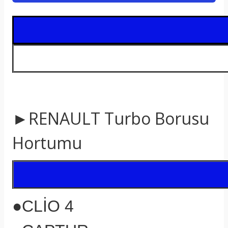
t
►RENAULT Turbo Borusu
Hortumu
●CLİO 4