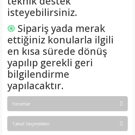
teknik destek
isteyebilirsiniz.
֍
Sipariş yada merak
ettiğiniz konularla ilgili
en kısa sürede dönüş
yapılıp gerekli geri
bilgilendirme
yapılacaktır.
Yorumlar
Taksit Seçenekleri
Bu ürüne ilk yorumu siz yapın!