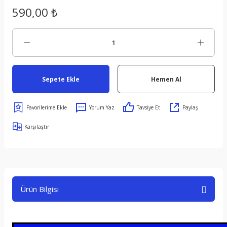
590,00 ₺
Sepete Ekle
Hemen Al
Yorum Yaz
Tavsiye Et
Paylaş
Karşılaştır
Ürün Bilgisi