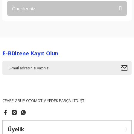
Önerileriniz
Yorum Yaz
Bu ürünün fiyat bilgisi, resim, ürün açıklamalarında ve diğer
konularda yetersiz gördüğünüz noktaları öneri formunu
kullanarak tarafımıza iletebilirsiniz.
Görüş ve önerileriniz için teşekkür ederiz.
E-Bültene Kayıt Olun
Ürün resmi kalitesiz, bozuk veya görüntülenemiyor.
Ürün açıklamasında eksik bilgiler bulunuyor.
Ürün bilgilerinde hatalar bulunuyor.
Ürün fiyatı diğer sitelerden daha pahalı.
Bu ürüne benzer farklı alternatifler olmalı.
ÇEVRE GRUP OTOMOTİV YEDEK PARÇA LTD. ŞTİ.
Üyelik
Gönder