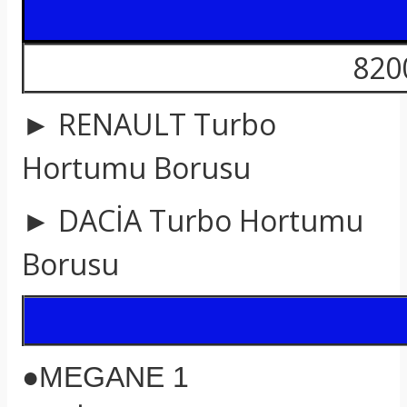
820
► RENAULT Turbo
Hortumu Borusu
► DACİA Turbo Hortumu
Borusu
●
MEGANE 1