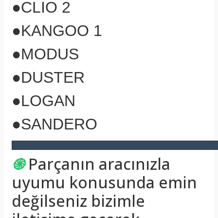
●
CLİO 2
●
KANGOO 1
●
MODUS
●
DUSTER
●
LOGAN
●
SANDERO
֍
Parçanın aracınızla
uyumu konusunda emin
değilseniz bizimle