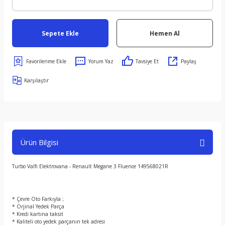
Sepete Ekle
Hemen Al
Yorum Yaz
Tavsiye Et
Paylaş
Karşılaştır
Ürün Bilgisi
Turbo Valfı Elektrovana - Renault Megane 3 Fluence 149568021R
* Çevre Oto Farkıyla ;
* Orjinal Yedek Parça
* Kredi kartına taksit
* Kaliteli oto yedek parçanın tek adresi