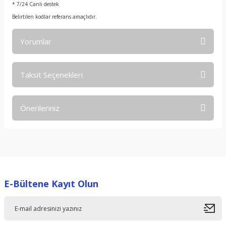
* 7/24 Canlı destek
Belirtilen kodlar referans amaçlıdır.
Yorumlar
Taksit Seçenekleri
Bu ürüne ilk yorumu siz yapın!
Önerileriniz
Yorum Yaz
Bu ürünün fiyat bilgisi, resim, ürün açıklamalarında ve diğer
konularda yetersiz gördüğünüz noktaları öneri formunu
kullanarak tarafımıza iletebilirsiniz.
Görüş ve önerileriniz için teşekkür ederiz.
E-Bültene Kayıt Olun
Ürün resmi kalitesiz, bozuk veya görüntülenemiyor.
Ürün açıklamasında eksik bilgiler bulunuyor.
Ürün bilgilerinde hatalar bulunuyor.