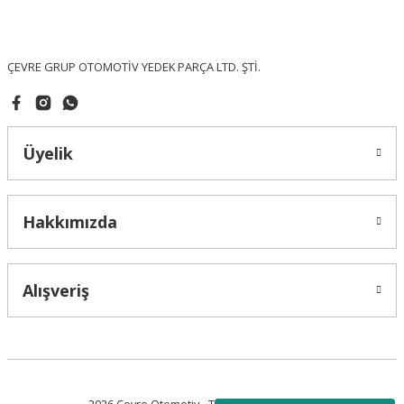
Ürün fiyatı diğer sitelerden daha pahalı.
Bu ürüne benzer farklı alternatifler olmalı.
ÇEVRE GRUP OTOMOTİV YEDEK PARÇA LTD. ŞTİ.
Üyelik
Gönder
Hakkımızda
Alışveriş