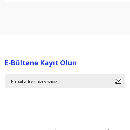
Görüş ve önerileriniz için teşekkür ederiz.
Ürün resmi kalitesiz, bozuk veya görüntülenemiyor.
Ürün açıklamasında eksik bilgiler bulunuyor.
Ürün bilgilerinde hatalar bulunuyor.
Ürün fiyatı diğer sitelerden daha pahalı.
Bu ürüne benzer farklı alternatifler olmalı.
E-Bültene Kayıt Olun