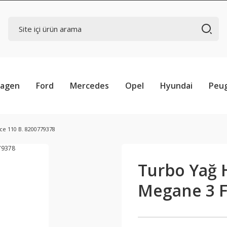
wagen
Ford
Mercedes
Opel
Hyundai
Peu
e 110 B. 8200779378
Turbo Yağ 
Megane 3 F