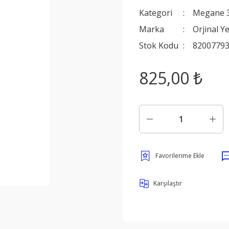
Kategori
Megane 
Marka
Orjinal Y
Stok Kodu
8200779
825,00 ₺
Karşılaştır