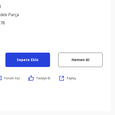
3
edek Parça
378
Sepete Ekle
Hemen Al
Yorum Yaz
Tavsiye Et
Paylaş