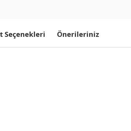
t Seçenekleri
Önerileriniz
arda yetersiz gördüğünüz noktaları öneri formunu kullanarak tarafımıza ilet