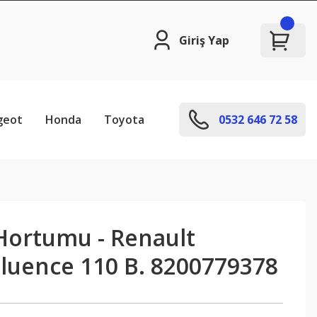
Giriş Yap
geot
Honda
Toyota
0532 646 72 58
Hortumu - Renault
luence 110 B. 8200779378