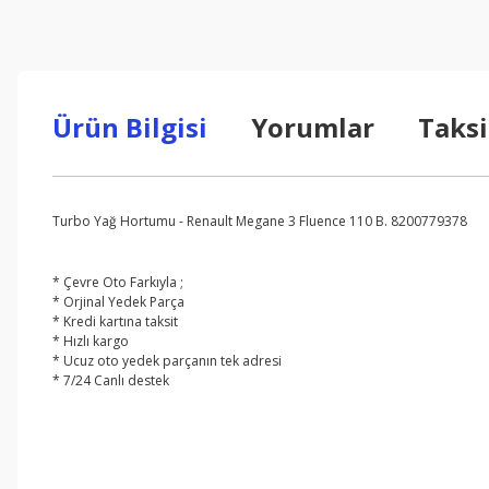
Ürün Bilgisi
Yorumlar
Taksi
Turbo Yağ Hortumu - Renault Megane 3 Fluence 110 B. 8200779378
* Çevre Oto Farkıyla ;
* Orjinal Yedek Parça
* Kredi kartına taksit
* Hızlı kargo
* Ucuz oto yedek parçanın tek adresi
* 7/24 Canlı destek
Bu ürünün fiyat bilgisi, resim, ürün açıklamalarında ve diğer konul