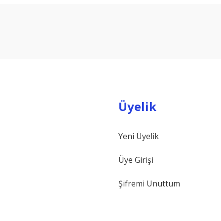
Bu ürüne ilk yorumu siz yapın!
Yorum Yaz
Üyelik
Yeni Üyelik
Gönder
Üye Girişi
Şifremi Unuttum