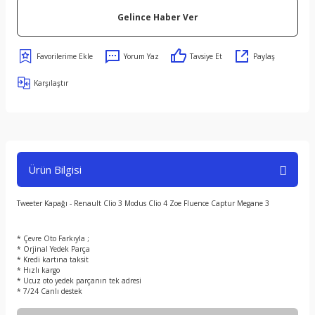
Gelince Haber Ver
Yorum Yaz
Tavsiye Et
Paylaş
Karşılaştır
Ürün Bilgisi
Tweeter Kapağı - Renault Clio 3 Modus Clio 4 Zoe Fluence Captur Megane 3
* Çevre Oto Farkıyla ;
* Orjinal Yedek Parça
* Kredi kartına taksit
* Hızlı kargo
* Ucuz oto yedek parçanın tek adresi
* 7/24 Canlı destek