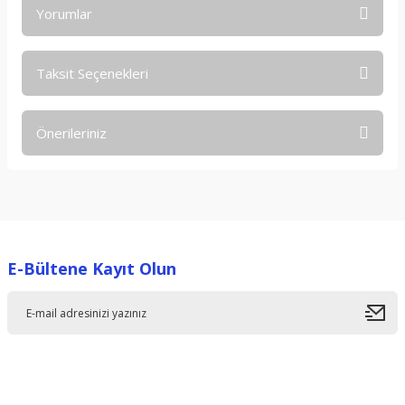
Yorumlar
Taksit Seçenekleri
Bu ürüne ilk yorumu siz yapın!
Önerileriniz
Yorum Yaz
Bu ürünün fiyat bilgisi, resim, ürün açıklamalarında ve diğer
konularda yetersiz gördüğünüz noktaları öneri formunu
kullanarak tarafımıza iletebilirsiniz.
Görüş ve önerileriniz için teşekkür ederiz.
E-Bültene Kayıt Olun
Ürün resmi kalitesiz, bozuk veya görüntülenemiyor.
Ürün açıklamasında eksik bilgiler bulunuyor.
Ürün bilgilerinde hatalar bulunuyor.
Ürün fiyatı diğer sitelerden daha pahalı.
Bu ürüne benzer farklı alternatifler olmalı.