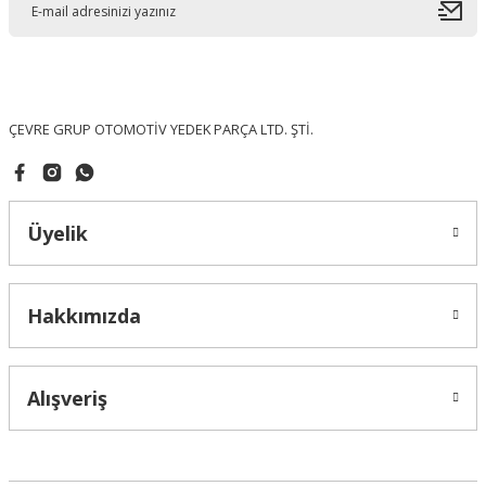
Ürün bilgilerinde hatalar bulunuyor.
Ürün fiyatı diğer sitelerden daha pahalı.
Bu ürüne benzer farklı alternatifler olmalı.
ÇEVRE GRUP OTOMOTİV YEDEK PARÇA LTD. ŞTİ.
Üyelik
Gönder
Hakkımızda
Alışveriş