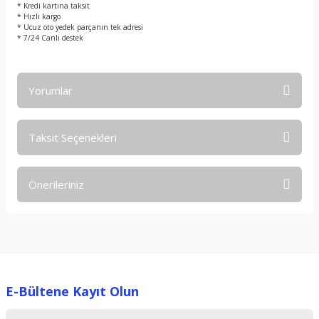
* Kredi kartına taksit
* Hızlı kargo
* Ucuz oto yedek parçanın tek adresi
* 7/24 Canlı destek
Yorumlar
Taksit Seçenekleri
Bu ürüne ilk yorumu siz yapın!
Önerileriniz
Yorum Yaz
Bu ürünün fiyat bilgisi, resim, ürün açıklamalarında ve diğer
konularda yetersiz gördüğünüz noktaları öneri formunu
kullanarak tarafımıza iletebilirsiniz.
Görüş ve önerileriniz için teşekkür ederiz.
E-Bültene Kayıt Olun
Ürün resmi kalitesiz, bozuk veya görüntülenemiyor.
Ürün açıklamasında eksik bilgiler bulunuyor.