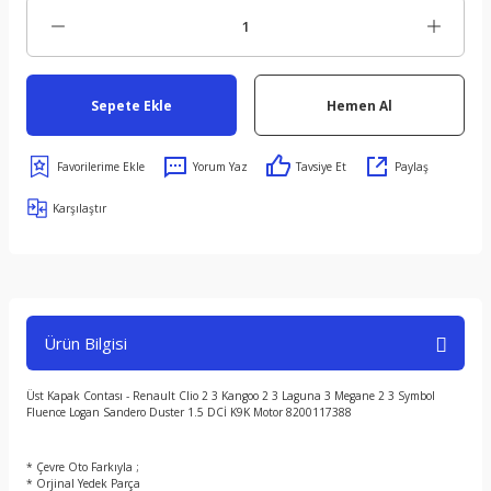
Sepete Ekle
Hemen Al
Yorum Yaz
Tavsiye Et
Paylaş
Karşılaştır
Ürün Bilgisi
Üst Kapak Contası - Renault Clio 2 3 Kangoo 2 3 Laguna 3 Megane 2 3 Symbol
Fluence Logan Sandero Duster 1.5 DCİ K9K Motor 8200117388
* Çevre Oto Farkıyla ;
* Orjinal Yedek Parça