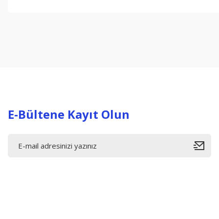
Bu ürünün fiyat bilgisi, resim, ürün açıklamalarında ve diğer konul
Görüş ve önerileriniz için teşekkür ederiz.
Ürün resmi kalitesiz, bozuk veya görüntülenemiyor.
Ürün açıklamasında eksik bilgiler bulunuyor.
Ürün bilgilerinde hatalar bulunuyor.
Ürün fiyatı diğer sitelerden daha pahalı.
Bu ürüne benzer farklı alternatifler olmalı.
E-Bültene Kayıt Olun