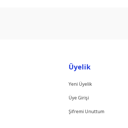
arda yetersiz gördüğünüz noktaları öneri formunu kullanarak tarafımıza ilet
Bu ürüne ilk yorumu siz yapın!
Yorum Yaz
Üyelik
Yeni Üyelik
Gönder
Üye Girişi
Şifremi Unuttum