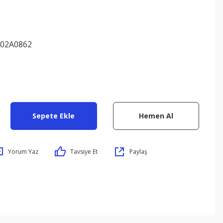
 02A0862
Sepete Ekle
Hemen Al
Yorum Yaz
Tavsiye Et
Paylaş