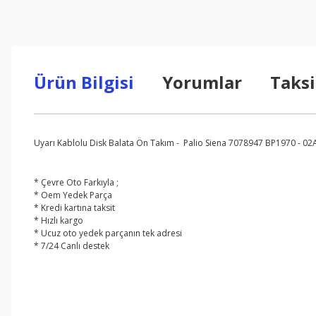
Ürün Bilgisi
Yorumlar
Taksi
Uyarı Kablolu Disk Balata Ön Takım - Palio Siena 7078947 BP1970 - 0
* Çevre Oto Farkıyla ;
* Oem Yedek Parça
* Kredi kartına taksit
* Hızlı kargo
* Ucuz oto yedek parçanın tek adresi
* 7/24 Canlı destek