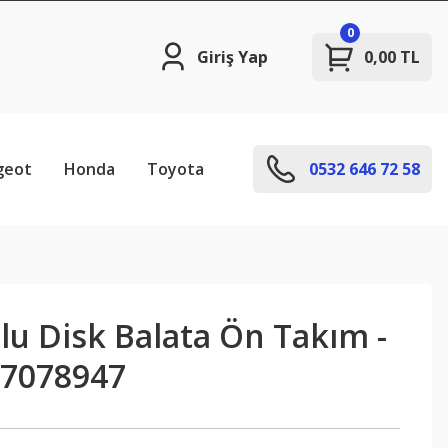
0
Giriş Yap
0,00 TL
geot
Honda
Toyota
0532 646 72 58
lu Disk Balata Ön Takım -
 7078947