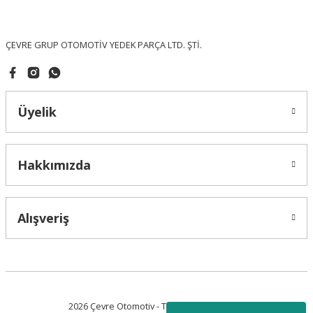
Bu ürüne benzer farklı alternatifler olmalı.
ÇEVRE GRUP OTOMOTİV YEDEK PARÇA LTD. ŞTİ.
Üyelik
Gönder
Hakkımızda
Alışveriş
2026 Çevre Otomotiv - Tüm Hakları Saklıdır.