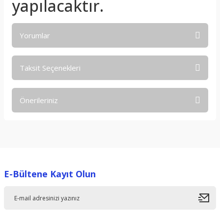
yapılacaktır.
Yorumlar
Taksit Seçenekleri
Bu ürüne ilk yorumu siz yapın!
Önerileriniz
Yorum Yaz
Bu ürünün fiyat bilgisi, resim, ürün açıklamalarında ve diğer
konularda yetersiz gördüğünüz noktaları öneri formunu
kullanarak tarafımıza iletebilirsiniz.
Görüş ve önerileriniz için teşekkür ederiz.
E-Bültene Kayıt Olun
Ürün resmi kalitesiz, bozuk veya görüntülenemiyor.
Ürün açıklamasında eksik bilgiler bulunuyor.
Ürün bilgilerinde hatalar bulunuyor.
Ürün fiyatı diğer sitelerden daha pahalı.