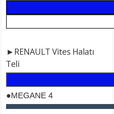
t
►RENAULT Vites Halatı
Teli
●MEGANE 4