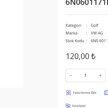
6N0601171
Kategori
Golf
Marka
VW AG
Stok Kodu
6N0 601 
120,00 ₺
Karşılaştır