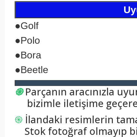
Uy
●
Golf
●
Polo
●
Bora
●
Beetle
֍
Parçanın aracınızla uy
bizimle iletişime geçerek
֍
İlandaki resimlerin tam
Stok fotoğraf olmayıp bi