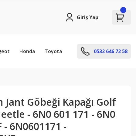
Giriş Yap
geot
Honda
Toyota
0532 646 72 58
 Jant Göbeği Kapağı Golf
eetle - 6N0 601 171 - 6N0
 - 6N0601171 -