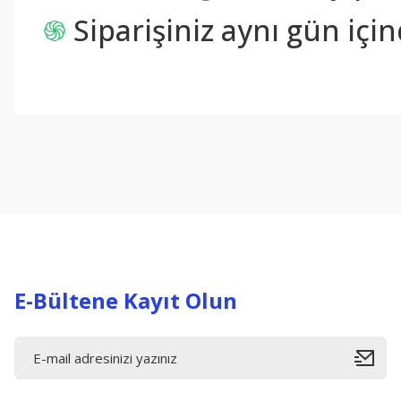
֍
Siparişiniz aynı gün içi
Bu ürünün fiyat bilgisi, resim, ürün açıklamalarında ve diğer konul
Görüş ve önerileriniz için teşekkür ederiz.
Ürün resmi kalitesiz, bozuk veya görüntülenemiyor.
Ürün açıklamasında eksik bilgiler bulunuyor.
Ürün bilgilerinde hatalar bulunuyor.
Ürün fiyatı diğer sitelerden daha pahalı.
Bu ürüne benzer farklı alternatifler olmalı.
E-Bültene Kayıt Olun