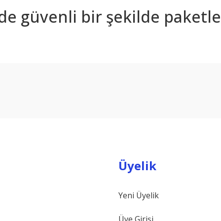
nde güvenli bir şekilde paketle
arda yetersiz gördüğünüz noktaları öneri formunu kullanarak tarafımıza ilet
Bu ürüne ilk yorumu siz yapın!
Yorum Yaz
Üyelik
Yeni Üyelik
Gönder
Üye Girişi