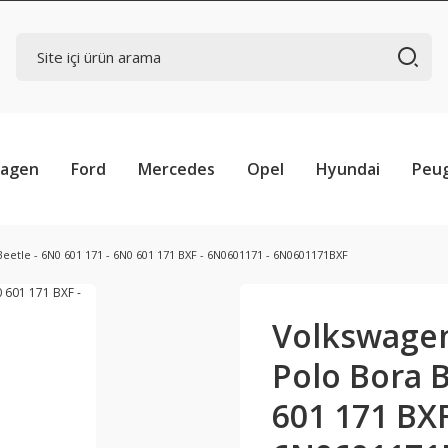
wagen
Ford
Mercedes
Opel
Hyundai
Peu
eetle - 6N0 601 171 - 6N0 601 171 BXF - 6N0601171 - 6N0601171BXF
Volkswagen
Polo Bora B
601 171 BXF