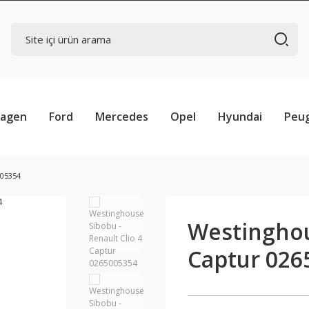
wagen
Ford
Mercedes
Opel
Hyundai
Peu
005354
Westinghous
Captur 026