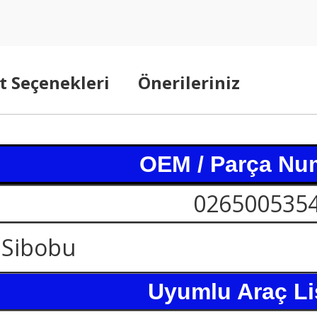
t Seçenekleri
Önerileriniz
OEM / Parça Nu
026500535
Sibobu
Uyumlu Araç Li