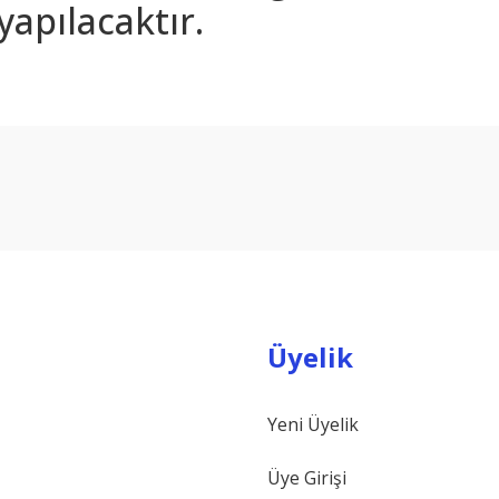
yapılacaktır.
arda yetersiz gördüğünüz noktaları öneri formunu kullanarak tarafımıza ilet
Bu ürüne ilk yorumu siz yapın!
Yorum Yaz
Üyelik
Yeni Üyelik
Gönder
Üye Girişi