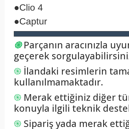
●Clio 4
●Captur
֍
Parçanın aracınızla uy
geçerek sorgulayabilirsini
֍
İlandaki resimlerin tam
kullanılmamaktadır.
֍
Merak ettiğiniz diğer tü
konuyla ilgili teknik destek
֍
Sipariş yada merak ettiğ