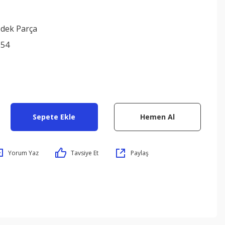
edek Parça
354
Sepete Ekle
Hemen Al
Yorum Yaz
Tavsiye Et
Paylaş