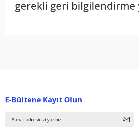
gerekli geri bilgilendirme 
Bu ürünün fiyat bilgisi, resim, ürün açıklamalarında ve diğer konul
Görüş ve önerileriniz için teşekkür ederiz.
Ürün resmi kalitesiz, bozuk veya görüntülenemiyor.
Ürün açıklamasında eksik bilgiler bulunuyor.
Ürün bilgilerinde hatalar bulunuyor.
Ürün fiyatı diğer sitelerden daha pahalı.
Bu ürüne benzer farklı alternatifler olmalı.
E-Bültene Kayıt Olun