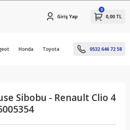
0
Giriş Yap
0,00 TL
geot
Honda
Toyota
0532 646 72 58
e Sibobu - Renault Clio 4
5005354