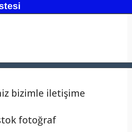
stesi
z bizimle iletişime
stok fotoğraf