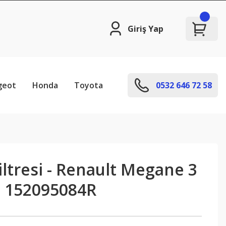
Giriş Yap
geot
Honda
Toyota
0532 646 72 58
Filtresi - Renault Megane 3
9 152095084R