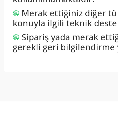
֍
Merak ettiğiniz diğer tü
konuyla ilgili teknik destek
֍
Sipariş yada merak ettiğ
gerekli geri bilgilendirme 
Bu ürünün fiyat bilgisi, resim, ürün açıklamalarında ve diğer konul
Görüş ve önerileriniz için teşekkür ederiz.
Ürün resmi kalitesiz, bozuk veya görüntülenemiyor.
Ürün açıklamasında eksik bilgiler bulunuyor.
Ürün bilgilerinde hatalar bulunuyor.
Ürün fiyatı diğer sitelerden daha pahalı.
Bu ürüne benzer farklı alternatifler olmalı.