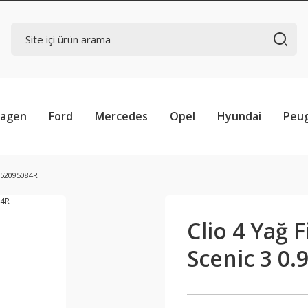
wagen
Ford
Mercedes
Opel
Hyundai
Peu
 152095084R
Clio 4 Yağ 
Scenic 3 0.