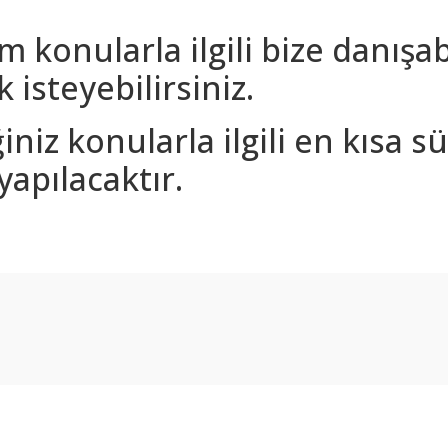
m konularla ilgili bize danışa
 isteyebilirsiniz.
iniz konularla ilgili en kısa 
yapılacaktır.
arda yetersiz gördüğünüz noktaları öneri formunu kullanarak tarafımıza ilet
Bu ürüne ilk yorumu siz yapın!
Yorum Yaz