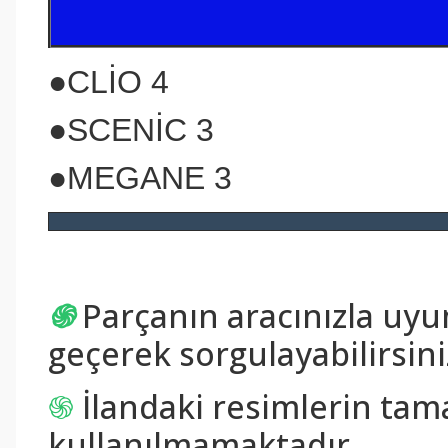
●CLİO 4
●SCENİC 3
●MEGANE 3
֍
Parçanın aracınızla uy
geçerek sorgulayabilirsini
֍
İlandaki resimlerin tam
kullanılmamaktadır.