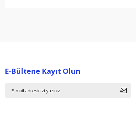
Bu ürünün fiyat bilgisi, resim, ürün açıklamalarında ve diğer konul
Görüş ve önerileriniz için teşekkür ederiz.
Ürün resmi kalitesiz, bozuk veya görüntülenemiyor.
Ürün açıklamasında eksik bilgiler bulunuyor.
Ürün bilgilerinde hatalar bulunuyor.
Ürün fiyatı diğer sitelerden daha pahalı.
Bu ürüne benzer farklı alternatifler olmalı.
E-Bültene Kayıt Olun