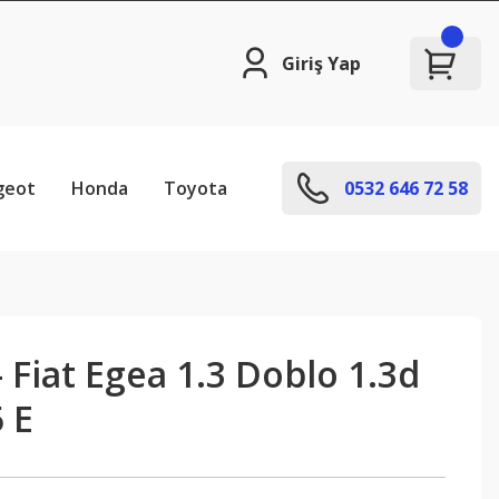
Giriş Yap
geot
Honda
Toyota
0532 646 72 58
- Fiat Egea 1.3 Doblo 1.3d
 E