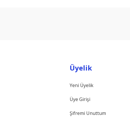
arda yetersiz gördüğünüz noktaları öneri formunu kullanarak tarafımıza ilet
Bu ürüne ilk yorumu siz yapın!
Yorum Yaz
Üyelik
Yeni Üyelik
Gönder
Üye Girişi
Şifremi Unuttum