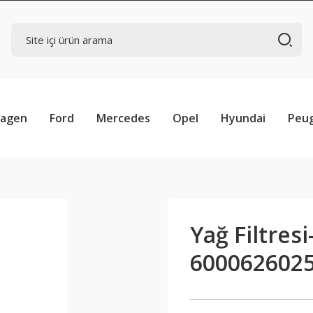
wagen
Ford
Mercedes
Opel
Hyundai
Peu
Yağ Filtresi
6000626025