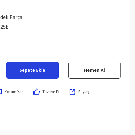
edek Parça
025E
Sepete Ekle
Hemen Al
Yorum Yaz
Tavsiye Et
Paylaş