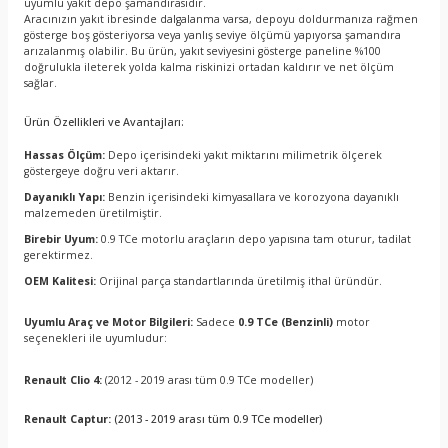
uyumlu yakıt depo şamandırasıdır.
Aracınızın yakıt ibresinde dalgalanma varsa, depoyu doldurmanıza rağmen
gösterge boş gösteriyorsa veya yanlış seviye ölçümü yapıyorsa şamandıra
arızalanmış olabilir. Bu ürün, yakıt seviyesini gösterge paneline %100
doğrulukla ileterek yolda kalma riskinizi ortadan kaldırır ve net ölçüm
sağlar.
Ürün Özellikleri ve Avantajları:
Hassas Ölçüm:
Depo içerisindeki yakıt miktarını milimetrik ölçerek
göstergeye doğru veri aktarır.
Dayanıklı Yapı:
Benzin içerisindeki kimyasallara ve korozyona dayanıklı
malzemeden üretilmiştir.
Birebir Uyum:
0.9 TCe motorlu araçların depo yapısına tam oturur, tadilat
gerektirmez.
OEM Kalitesi:
Orijinal parça standartlarında üretilmiş ithal üründür.
Uyumlu Araç ve Motor Bilgileri:
Sadece
0.9 TCe (Benzinli)
motor
seçenekleri ile uyumludur:
Renault Clio 4:
(2012 - 2019 arası tüm 0.9 TCe modeller)
Renault Captur:
(2013 - 2019 arası tüm 0.9 TCe modeller)