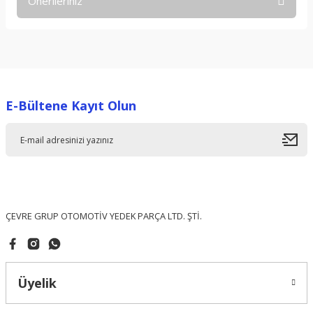
Önerileriniz
Yorum Yaz
Bu ürünün fiyat bilgisi, resim, ürün açıklamalarında ve diğer
konularda yetersiz gördüğünüz noktaları öneri formunu
kullanarak tarafımıza iletebilirsiniz.
Görüş ve önerileriniz için teşekkür ederiz.
E-Bültene Kayıt Olun
Ürün resmi kalitesiz, bozuk veya görüntülenemiyor.
Ürün açıklamasında eksik bilgiler bulunuyor.
Ürün bilgilerinde hatalar bulunuyor.
Ürün fiyatı diğer sitelerden daha pahalı.
Bu ürüne benzer farklı alternatifler olmalı.
ÇEVRE GRUP OTOMOTİV YEDEK PARÇA LTD. ŞTİ.
Üyelik
Gönder