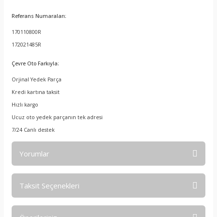
Referans Numaraları:
170110800R
172021485R
Çevre Oto Farkıyla:
Orjinal Yedek Parça
Kredi kartına taksit
Hızlı kargo
Ucuz oto yedek parçanın tek adresi
7/24 Canlı destek
Yorumlar
Taksit Seçenekleri
Bu ürüne ilk yorumu siz yapın!