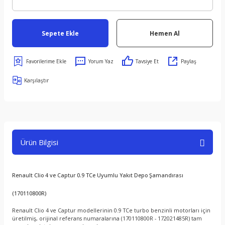
Sepete Ekle
Hemen Al
Yorum Yaz
Tavsiye Et
Paylaş
Karşılaştır
Ürün Bilgisi
Renault Clio 4 ve Captur 0.9 TCe Uyumlu Yakıt Depo Şamandırası
(170110800R)
Renault Clio 4 ve Captur modellerinin 0.9 TCe turbo benzinli motorları için
üretilmiş, orijinal referans numaralarına (170110800R - 172021485R) tam