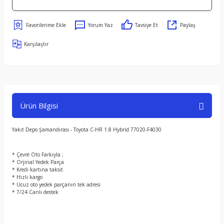
Yorum Yaz
Tavsiye Et
Paylaş
Karşılaştır
Ürün Bilgisi
Yakıt Depo Şamandırası - Toyota C-HR 1.8 Hybrid 77020-F4030
* Çevre Oto Farkıyla ;
* Orjinal Yedek Parça
* Kredi kartına taksit
* Hızlı kargo
* Ucuz oto yedek parçanın tek adresi
* 7/24 Canlı destek