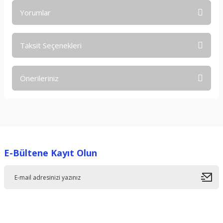
Yorumlar
Taksit Seçenekleri
Bu ürüne ilk yorumu siz yapın!
Önerileriniz
Yorum Yaz
Bu ürünün fiyat bilgisi, resim, ürün açıklamalarında ve diğer
konularda yetersiz gördüğünüz noktaları öneri formunu
kullanarak tarafımıza iletebilirsiniz.
Görüş ve önerileriniz için teşekkür ederiz.
E-Bültene Kayıt Olun
Ürün resmi kalitesiz, bozuk veya görüntülenemiyor.
Ürün açıklamasında eksik bilgiler bulunuyor.
Ürün bilgilerinde hatalar bulunuyor.
Ürün fiyatı diğer sitelerden daha pahalı.
Bu ürüne benzer farklı alternatifler olmalı.