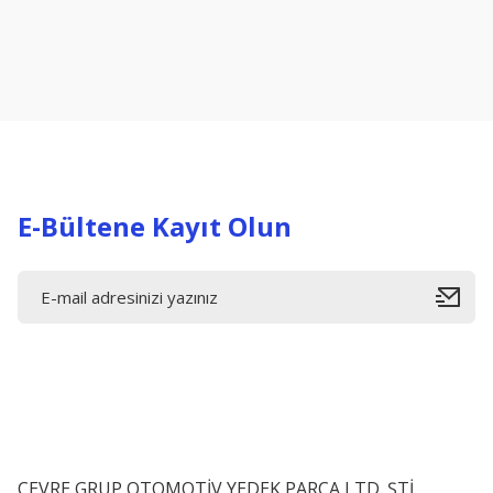
Ürün resmi kalitesiz, bozuk veya görüntülenemiyor.
Ürün açıklamasında eksik bilgiler bulunuyor.
Ürün bilgilerinde hatalar bulunuyor.
Ürün fiyatı diğer sitelerden daha pahalı.
Bu ürüne benzer farklı alternatifler olmalı.
E-Bültene Kayıt Olun
ÇEVRE GRUP OTOMOTİV YEDEK PARÇA LTD. ŞTİ.