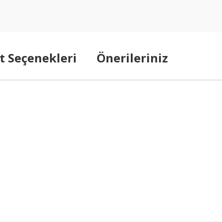
t Seçenekleri
Önerileriniz
arda yetersiz gördüğünüz noktaları öneri formunu kullanarak tarafımıza ilet