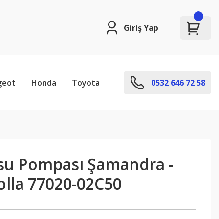
Giriş Yap
geot
Honda
Toyota
0532 646 72 58
su Pompası Şamandra -
olla 77020-02C50