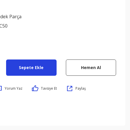
edek Parça
C50
Sepete Ekle
Hemen Al
Yorum Yaz
Tavsiye Et
Paylaş