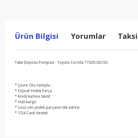
Ürün Bilgisi
Yorumlar
Taksi
Yakıt Deposu Pompası - Toyota Corolla 77020-02C50
* Çevre Oto Farkıyla ;
* Orjinal Yedek Parça
* Kredi kartına taksit
* Hızlı kargo
* Ucuz oto yedek parçanın tek adresi
* 7/24 Canlı destek
Bu ürünün fiyat bilgisi, resim, ürün açıklamalarında ve diğer konul
Görüş ve önerileriniz için teşekkür ederiz.