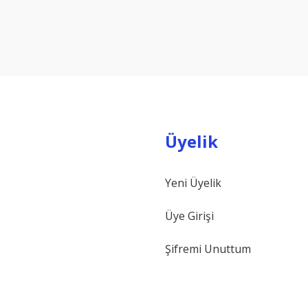
Bu ürüne ilk yorumu siz yapın!
Yorum Yaz
Üyelik
Yeni Üyelik
Gönder
Üye Girişi
Şifremi Unuttum