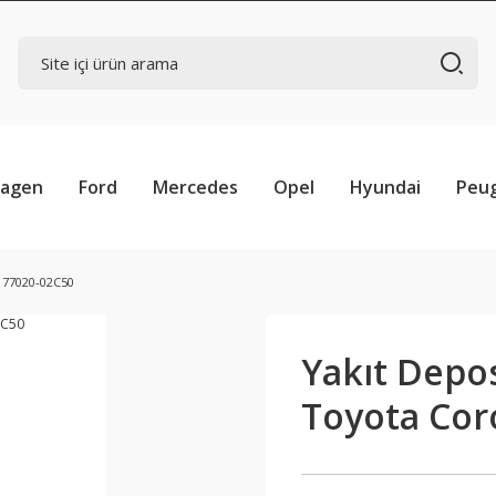
wagen
Ford
Mercedes
Opel
Hyundai
Peu
 77020-02C50
Yakıt Depo
Toyota Cor