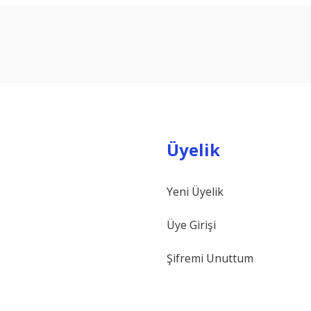
Bu ürüne ilk yorumu siz yapın!
Yorum Yaz
Üyelik
Yeni Üyelik
Gönder
Üye Girişi
Şifremi Unuttum