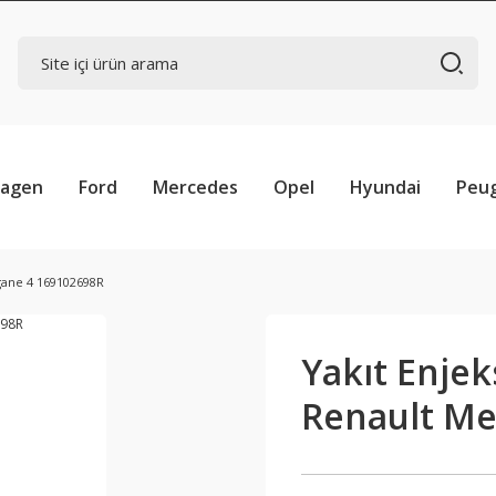
wagen
Ford
Mercedes
Opel
Hyundai
Peu
gane 4 169102698R
Yakıt Enje
Renault Me