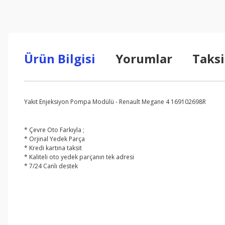
Ürün Bilgisi
Yorumlar
Taksi
Yakıt Enjeksiyon Pompa Modülü - Renault Megane 4 169102698R
* Çevre Oto Farkıyla ;
* Orjinal Yedek Parça
* Kredi kartına taksit
* Kaliteli oto yedek parçanın tek adresi
* 7/24 Canlı destek
Bu ürünün fiyat bilgisi, resim, ürün açıklamalarında ve diğer konul