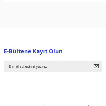
Görüş ve önerileriniz için teşekkür ederiz.
Ürün resmi kalitesiz, bozuk veya görüntülenemiyor.
Ürün açıklamasında eksik bilgiler bulunuyor.
Ürün bilgilerinde hatalar bulunuyor.
Ürün fiyatı diğer sitelerden daha pahalı.
Bu ürüne benzer farklı alternatifler olmalı.
E-Bültene Kayıt Olun