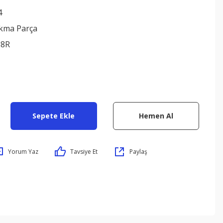
4
ıkma Parça
98R
Sepete Ekle
Hemen Al
Yorum Yaz
Tavsiye Et
Paylaş