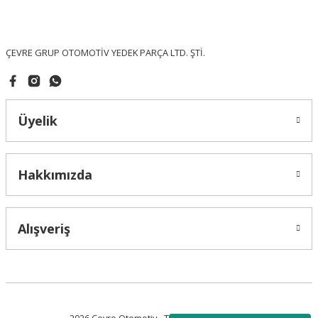
Ürün fiyatı diğer sitelerden daha pahalı.
Bu ürüne benzer farklı alternatifler olmalı.
ÇEVRE GRUP OTOMOTİV YEDEK PARÇA LTD. ŞTİ.
Üyelik
Gönder
Hakkımızda
Alışveriş