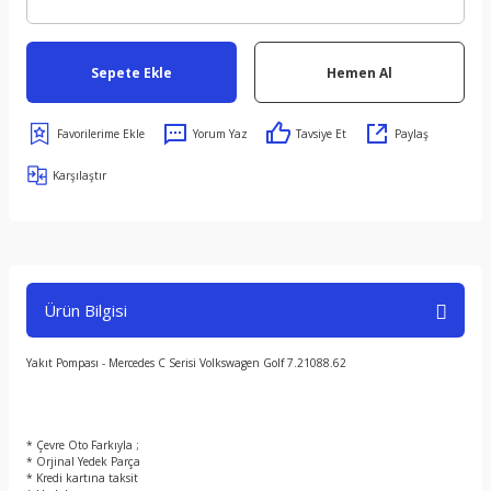
Sepete Ekle
Hemen Al
Yorum Yaz
Tavsiye Et
Paylaş
Karşılaştır
Ürün Bilgisi
Yakıt Pompası - Mercedes C Serisi Volkswagen Golf 7.21088.62
* Çevre Oto Farkıyla ;
* Orjinal Yedek Parça
* Kredi kartına taksit