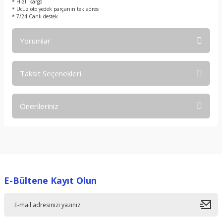
* Hızlı kargo
* Ucuz oto yedek parçanın tek adresi
* 7/24 Canlı destek
Yorumlar
Taksit Seçenekleri
Bu ürüne ilk yorumu siz yapın!
Önerileriniz
Yorum Yaz
Bu ürünün fiyat bilgisi, resim, ürün açıklamalarında ve diğer
konularda yetersiz gördüğünüz noktaları öneri formunu
kullanarak tarafımıza iletebilirsiniz.
Görüş ve önerileriniz için teşekkür ederiz.
E-Bültene Kayıt Olun
Ürün resmi kalitesiz, bozuk veya görüntülenemiyor.
Ürün açıklamasında eksik bilgiler bulunuyor.
Ürün bilgilerinde hatalar bulunuyor.