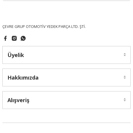
Ürün fiyatı diğer sitelerden daha pahalı.
Bu ürüne benzer farklı alternatifler olmalı.
ÇEVRE GRUP OTOMOTİV YEDEK PARÇA LTD. ŞTİ.
Üyelik
Gönder
Hakkımızda
Alışveriş