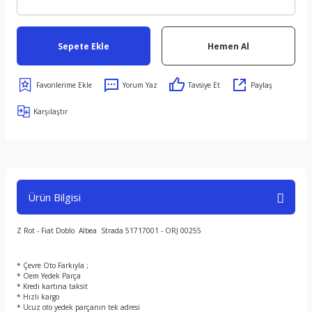
Sepete Ekle
Hemen Al
Yorum Yaz
Tavsiye Et
Paylaş
Karşılaştır
Ürün Bilgisi
Z Rot - Fiat Doblo Albea Strada 51717001 - ORJ 00255
* Çevre Oto Farkıyla ;
* Oem Yedek Parça
* Kredi kartına taksit
* Hızlı kargo
* Ucuz oto yedek parçanın tek adresi