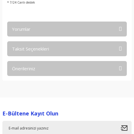
* 7/24 Canlı destek
Yorumlar
Taksit Seçenekleri
Bu ürüne ilk yorumu siz yapın!
Önerileriniz
Yorum Yaz
Bu ürünün fiyat bilgisi, resim, ürün açıklamalarında ve diğer
konularda yetersiz gördüğünüz noktaları öneri formunu
kullanarak tarafımıza iletebilirsiniz.
Görüş ve önerileriniz için teşekkür ederiz.
E-Bültene Kayıt Olun
Ürün resmi kalitesiz, bozuk veya görüntülenemiyor.
Ürün açıklamasında eksik bilgiler bulunuyor.
Ürün bilgilerinde hatalar bulunuyor.