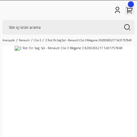
Anasayfa
Renault
Clio 3
Z Rot Ön Sağ Sol - Renault Clio 3 Megane 3 8200265217 543175784R