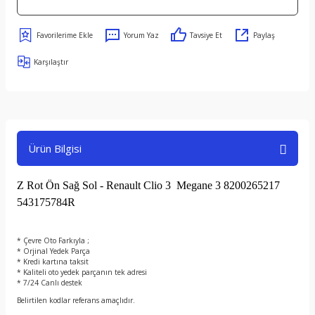
Yorum Yaz
Tavsiye Et
Paylaş
Karşılaştır
Ürün Bilgisi
Z Rot Ön Sağ Sol - Renault Clio 3 Megane 3 8200265217
543175784R
* Çevre Oto Farkıyla ;
* Orjinal Yedek Parça
* Kredi kartına taksit
* Kaliteli oto yedek parçanın tek adresi
* 7/24 Canlı destek
Belirtilen kodlar referans amaçlıdır.