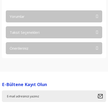
Yorumlar
Taksit Seçenekleri
Bu ürüne ilk yorumu siz yapın!
Önerileriniz
Yorum Yaz
Bu ürünün fiyat bilgisi, resim, ürün açıklamalarında ve diğer
konularda yetersiz gördüğünüz noktaları öneri formunu
kullanarak tarafımıza iletebilirsiniz.
Görüş ve önerileriniz için teşekkür ederiz.
E-Bültene Kayıt Olun
Ürün resmi kalitesiz, bozuk veya görüntülenemiyor.
Ürün açıklamasında eksik bilgiler bulunuyor.
Ürün bilgilerinde hatalar bulunuyor.
Ürün fiyatı diğer sitelerden daha pahalı.