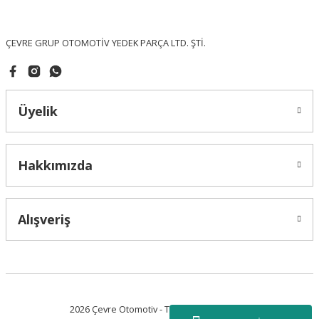
Bu ürüne benzer farklı alternatifler olmalı.
ÇEVRE GRUP OTOMOTİV YEDEK PARÇA LTD. ŞTİ.
Üyelik
Gönder
Hakkımızda
Alışveriş
2026 Çevre Otomotiv - Tüm Hakları Saklıdır.