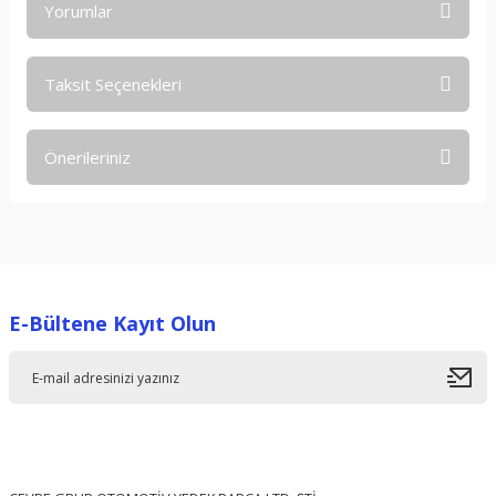
Yorumlar
Taksit Seçenekleri
Bu ürüne ilk yorumu siz yapın!
Önerileriniz
Yorum Yaz
Bu ürünün fiyat bilgisi, resim, ürün açıklamalarında ve diğer
konularda yetersiz gördüğünüz noktaları öneri formunu
kullanarak tarafımıza iletebilirsiniz.
Görüş ve önerileriniz için teşekkür ederiz.
E-Bültene Kayıt Olun
Ürün resmi kalitesiz, bozuk veya görüntülenemiyor.
Ürün açıklamasında eksik bilgiler bulunuyor.
Ürün bilgilerinde hatalar bulunuyor.
Ürün fiyatı diğer sitelerden daha pahalı.
Bu ürüne benzer farklı alternatifler olmalı.