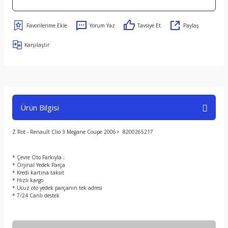
Yorum Yaz
Tavsiye Et
Paylaş
Karşılaştır
Ürün Bilgisi
Z Rot - Renault Clio 3 Megane Coupe 2006> 8200265217
* Çevre Oto Farkıyla ;
* Orjinal Yedek Parça
* Kredi kartına taksit
* Hızlı kargo
* Ucuz oto yedek parçanın tek adresi
* 7/24 Canlı destek