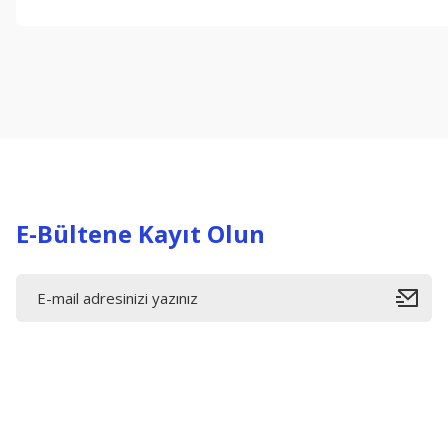
Bu ürünün fiyat bilgisi, resim, ürün açıklamalarında ve diğer konul
Görüş ve önerileriniz için teşekkür ederiz.
Ürün resmi kalitesiz, bozuk veya görüntülenemiyor.
Ürün açıklamasında eksik bilgiler bulunuyor.
Ürün bilgilerinde hatalar bulunuyor.
Ürün fiyatı diğer sitelerden daha pahalı.
Bu ürüne benzer farklı alternatifler olmalı.
E-Bültene Kayıt Olun