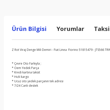
Ürün Bilgisi
Yorumlar
Taksi
Z Rot Viraj Denge Mili Demiri - Fiat Linea Fiorino 51815479 - JTS566 TR
* Çevre Oto Farkıyla ;
* Oem Yedek Parça
* Kredi kartına taksit
* Hızlı kargo
* Ucuz oto yedek parçanın tek adresi
* 7/24 Canlı destek