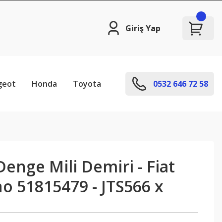
Giriş Yap
geot
Honda
Toyota
0532 646 72 58
 Denge Mili Demiri - Fiat
no 51815479 - JTS566 x