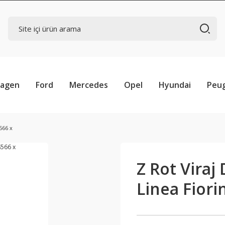
wagen
Ford
Mercedes
Opel
Hyundai
Peu
566 x
Z Rot Viraj
Linea Fiori