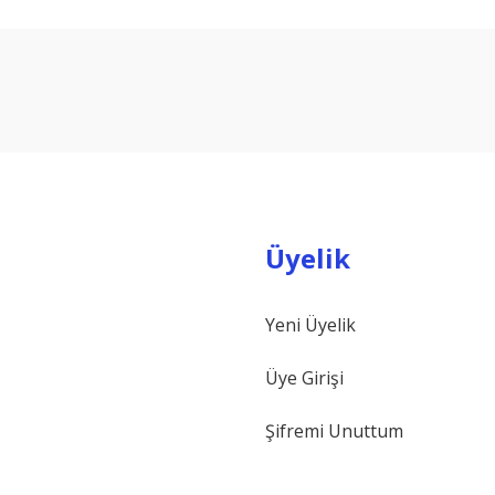
arda yetersiz gördüğünüz noktaları öneri formunu kullanarak tarafımıza ilet
Bu ürüne ilk yorumu siz yapın!
Yorum Yaz
Üyelik
Yeni Üyelik
Gönder
Üye Girişi
Şifremi Unuttum