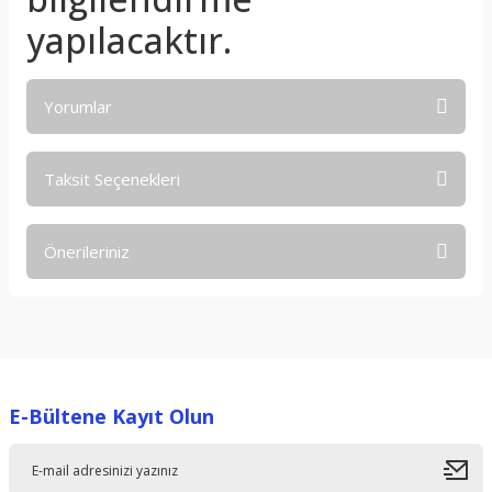
yapılacaktır.
Yorumlar
Taksit Seçenekleri
Bu ürüne ilk yorumu siz yapın!
Önerileriniz
Yorum Yaz
Bu ürünün fiyat bilgisi, resim, ürün açıklamalarında ve diğer
konularda yetersiz gördüğünüz noktaları öneri formunu
kullanarak tarafımıza iletebilirsiniz.
Görüş ve önerileriniz için teşekkür ederiz.
E-Bültene Kayıt Olun
Ürün resmi kalitesiz, bozuk veya görüntülenemiyor.
Ürün açıklamasında eksik bilgiler bulunuyor.
Ürün bilgilerinde hatalar bulunuyor.