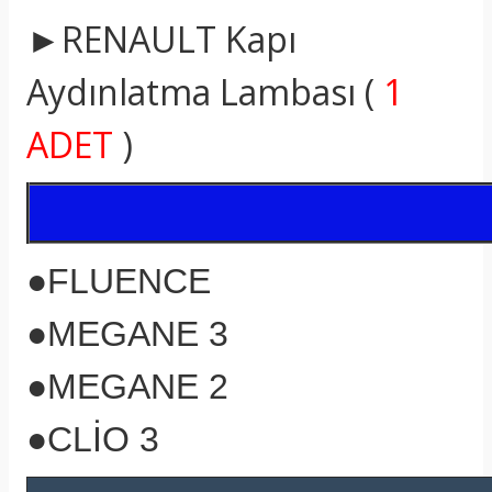
►RENAULT Kapı
Aydınlatma Lambası (
1
ADET
)
●FLUENCE
●MEGANE 3
●MEGANE 2
●CLİO 3