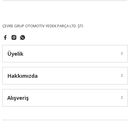
Ürün fiyatı diğer sitelerden daha pahalı.
Bu ürüne benzer farklı alternatifler olmalı.
ÇEVRE GRUP OTOMOTİV YEDEK PARÇA LTD. ŞTİ.
Üyelik
Gönder
Hakkımızda
Alışveriş