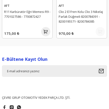
AFT
AFT
R11 Karbüratör Eğri Memesi R9 -
Clio 2 El Fren Kolu Clio 3 Nikelaj
7701027586 - 7700872427
Parlak Düğmeli 8200784391 -
8200195571- 8200784385
175,00 ₺
970,00 ₺
E-Bültene Kayıt Olun
ÇEVRE GRUP OTOMOTİV YEDEK PARÇA LTD. ŞTİ.