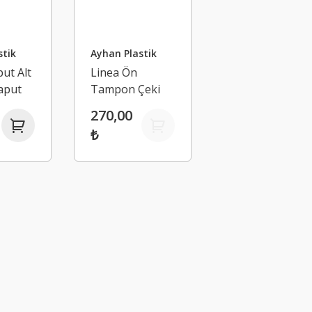
stik
Ayhan Plastik
ut Alt
Linea Ön
Kaput
Tampon Çeki
akozu
Demir Kapağı
270,00
artal
735547959
₺
7842 -