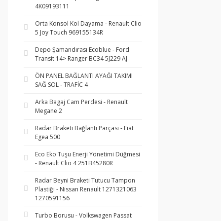
4K09193111
Orta Konsol Kol Dayama - Renault Clio
5 Joy Touch 969155134R
Depo Şamandırası Ecoblue - Ford
Transit 14> Ranger BC34 5J229 AJ
ÖN PANEL BAĞLANTI AYAĞI TAKIMI
SAĞ SOL - TRAFİC 4
Arka Bagaj Cam Perdesi - Renault
Megane 2
Radar Braketi Bağlantı Parçası - Fiat
Egea 500
Eco Eko Tuşu Enerji Yönetimi Düğmesi
- Renault Clio 4 251B45280R
Radar Beyni Braketi Tutucu Tampon
Plastiği - Nissan Renault 1271321063
1270591156
Turbo Borusu - Volkswagen Passat