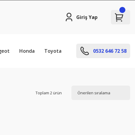
Giriş Yap
geot
Honda
Toyota
0532 646 72 58
Toplam 2 ürün