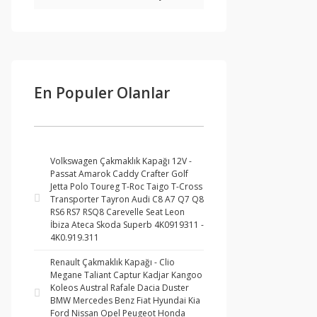
En Populer Olanlar
Volkswagen Çakmaklık Kapağı 12V -
Passat Amarok Caddy Crafter Golf
Jetta Polo Toureg T-Roc Taigo T-Cross
Transporter Tayron Audi C8 A7 Q7 Q8
RS6 RS7 RSQ8 Carevelle Seat Leon
İbiza Ateca Skoda Superb 4K0919311 -
4K0.919.311
Renault Çakmaklık Kapağı - Clio
Megane Taliant Captur Kadjar Kangoo
Koleos Austral Rafale Dacia Duster
BMW Mercedes Benz Fiat Hyundai Kia
Ford Nissan Opel Peugeot Honda