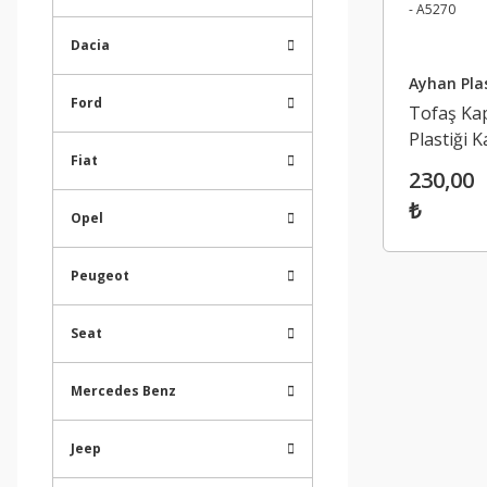
Dacia
Ayhan Pla
Ford
Tofaş Kap
Plastiği 
Fiat
Destek T
230,00
- Doğan K
₺
Şahin 428
Opel
A5270
Peugeot
Seat
Mercedes Benz
Jeep