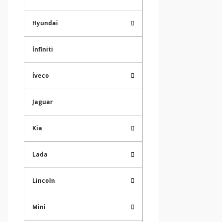
Hyundai
İnfiniti
İveco
Jaguar
Kia
Lada
Lincoln
Mini