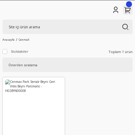
Anasayfa
CenmaX
Stoktakiler
Toplam 1 ürün