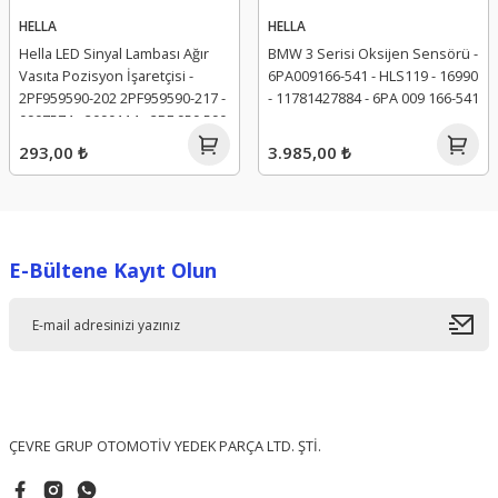
HELLA
HELLA
Hella LED Sinyal Lambası Ağır
BMW 3 Serisi Oksijen Sensörü -
Vasıta Pozisyon İşaretçisi -
6PA009166-541 - HLS119 - 16990
2PF959590-202 2PF959590-217 -
- 11781427884 - 6PA 009 166-541
0907574 - 2090114 - 2PF 959 590
293,00 ₺
3.985,00 ₺
E-Bültene Kayıt Olun
ÇEVRE GRUP OTOMOTİV YEDEK PARÇA LTD. ŞTİ.