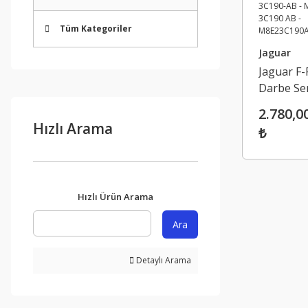
Tüm Kategoriler
Jaguar
Jaguar F-
Darbe Se
- Land Ro
2.780,0
Ford Maz
Hızlı Arama
₺
Volvo M8
3C190-AB
M8E2 3C1
- M8E23
Hızlı Ürün Arama
Ara
Detaylı Arama