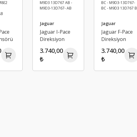
Jaguar
Jaguar
Pace
Jaguar I-Pace
Jaguar F-Pace
nsörü
Direksiyon
Direksiyon
ver
Düğmesi - F-
Sabitleme
0
3.740,00
3.740,00
da
Pace E-Pace
Düğmesi - I-
₺
₺
E2-
M9D313D767AB
Pace E-Pace
 -
- M9D3 13D767
M9D3-13D767-
90 AB
AB - M9D3-
BC - M9D3-
C190AB
13D767- AB
13D767-BC -
M9D3 13D767 