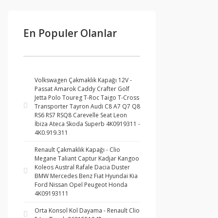
En Populer Olanlar
Volkswagen Çakmaklık Kapağı 12V -
Passat Amarok Caddy Crafter Golf
Jetta Polo Toureg T-Roc Taigo T-Cross
Transporter Tayron Audi C8 A7 Q7 Q8
RS6 RS7 RSQ8 Carevelle Seat Leon
İbiza Ateca Skoda Superb 4K0919311 -
4K0.919.311
Renault Çakmaklık Kapağı - Clio
Megane Taliant Captur Kadjar Kangoo
Koleos Austral Rafale Dacia Duster
BMW Mercedes Benz Fiat Hyundai Kia
Ford Nissan Opel Peugeot Honda
4K09193111
Orta Konsol Kol Dayama - Renault Clio