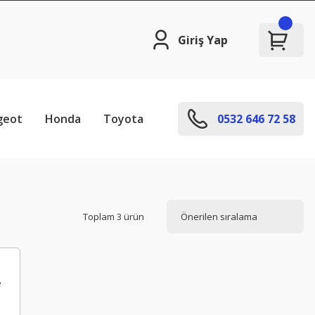
Giriş Yap
geot
Honda
Toyota
0532 646 72 58
Toplam 3 ürün