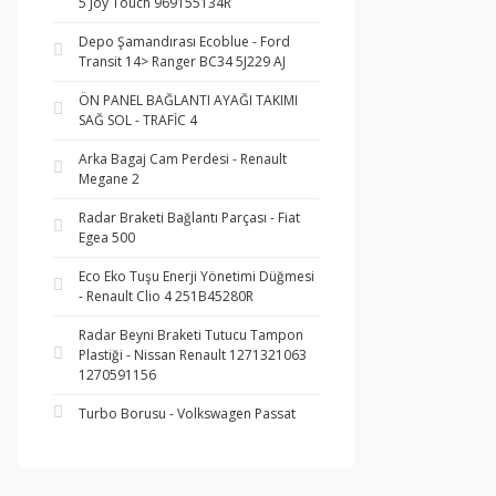
5 Joy Touch 969155134R
Depo Şamandırası Ecoblue - Ford
Transit 14> Ranger BC34 5J229 AJ
ÖN PANEL BAĞLANTI AYAĞI TAKIMI
SAĞ SOL - TRAFİC 4
Arka Bagaj Cam Perdesi - Renault
Megane 2
Radar Braketi Bağlantı Parçası - Fiat
Egea 500
Eco Eko Tuşu Enerji Yönetimi Düğmesi
- Renault Clio 4 251B45280R
Radar Beyni Braketi Tutucu Tampon
Plastiği - Nissan Renault 1271321063
1270591156
Turbo Borusu - Volkswagen Passat