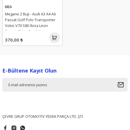
MEA
Megane 2 Buji - Audi A3 A4 A6
Passat Golf Polo Transporter
Volvo V70 S80 İbiza Leon
Octavia Fabia Opel Vivaro
MEA110KB018 - MEA 110KB018 -
370,00 ₺
7700111323 - 8200421091 -
N10140104 - N10140105 -
93196922 - 1275498 -
0250202022
E-Bültene Kayıt Olun
ÇEVRE GRUP OTOMOTİV YEDEK PARÇA LTD. ŞTİ.