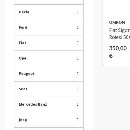
Dacia
OMRON
Ford
Fiat Sigor
Rölesi 50
Fiat
500L Alfa
350,00
Romeo P
₺
Egea 34F
Opel
Peugeot
Seat
Mercedes Benz
Jeep