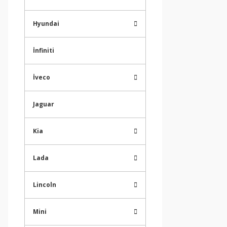
Hyundai
İnfiniti
İveco
Jaguar
Kia
Lada
Lincoln
Mini