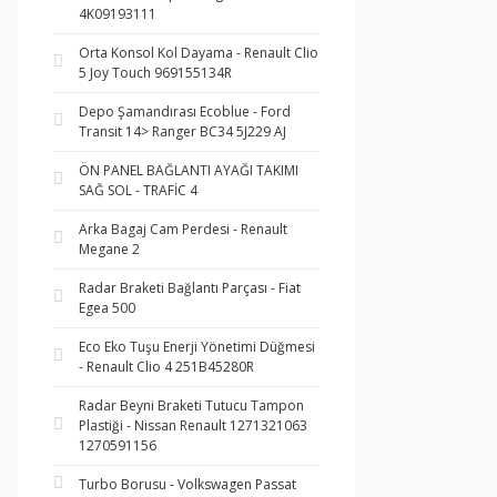
4K09193111
Orta Konsol Kol Dayama - Renault Clio
5 Joy Touch 969155134R
Depo Şamandırası Ecoblue - Ford
Transit 14> Ranger BC34 5J229 AJ
ÖN PANEL BAĞLANTI AYAĞI TAKIMI
SAĞ SOL - TRAFİC 4
Arka Bagaj Cam Perdesi - Renault
Megane 2
Radar Braketi Bağlantı Parçası - Fiat
Egea 500
Eco Eko Tuşu Enerji Yönetimi Düğmesi
- Renault Clio 4 251B45280R
Radar Beyni Braketi Tutucu Tampon
Plastiği - Nissan Renault 1271321063
1270591156
Turbo Borusu - Volkswagen Passat