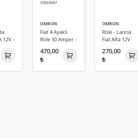
OMRON
OMRON
ta
Fiat 4 Ayaklı
Röle - Lancia
A 12V -
Röle 30 Amper -
Fiat Alfa 12V
Lancia Alfa
20A 34F231003
470,00
270,00
unto
Romeo
₺
₺
250004
34F231002 -
30858687