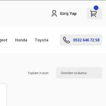
Giriş Yap
geot
Honda
Toyota
0532 646 72 58
Toplam 3 ürün