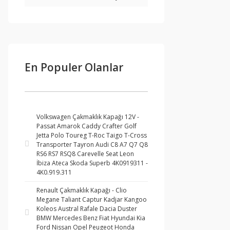
En Populer Olanlar
Volkswagen Çakmaklık Kapağı 12V -
Passat Amarok Caddy Crafter Golf
Jetta Polo Toureg T-Roc Taigo T-Cross
Transporter Tayron Audi C8 A7 Q7 Q8
RS6 RS7 RSQ8 Carevelle Seat Leon
İbiza Ateca Skoda Superb 4K0919311 -
4K0.919.311
Renault Çakmaklık Kapağı - Clio
Megane Taliant Captur Kadjar Kangoo
Koleos Austral Rafale Dacia Duster
BMW Mercedes Benz Fiat Hyundai Kia
Ford Nissan Opel Peugeot Honda