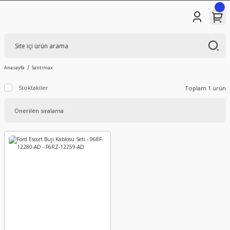
Anasayfa
Santimax
Stoktakiler
Toplam 1 ürün