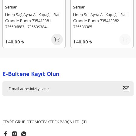
SerKar
SerKar
Linea Sağ Ayna Alt Kapağı - Fiat
Linea Sol Ayna Alt Kapağı - Fiat
Grande Punto 735413381 -
Grande Punto 735413382 -
735596883 - 735539384
735539385
140,00 ₺
140,00 ₺
E-Bültene Kayıt Olun
ÇEVRE GRUP OTOMOTİV YEDEK PARÇA LTD. ŞTİ.